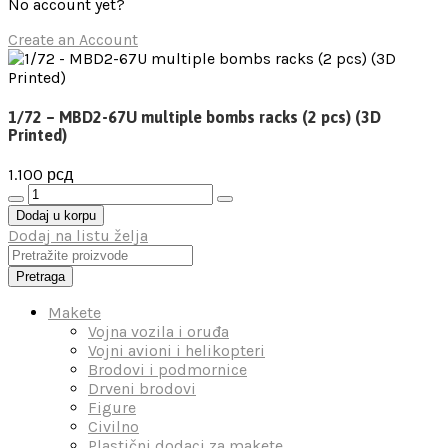
No account yet?
Create an Account
1/72 – MBD2-67U multiple bombs racks (2 pcs) (3D
Printed)
1.100
рсд
Dodaj u korpu
Dodaj na listu želja
Pretraga
Makete
Vojna vozila i oruđa
Vojni avioni i helikopteri
Brodovi i podmornice
Drveni brodovi
Figure
Civilno
Plastični dodaci za makete