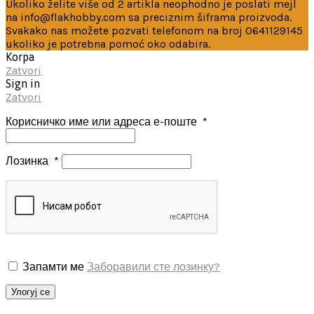
Ukoliko želite više od 2 artikla neophodno je poslati mejl
na info@flakhobby.com sa preciznim šiframa proizvoda.
Svakako nas možete pozvati telefonom na broj 0641129145
ukoliko je potrebna pomoć oko odabira.
Korpa
Zatvori
Sign in
Zatvori
Корисничко име или адреса е-поште
*
Лозинка
*
Запамти ме
Заборавили сте лозинку?
Улогуј се