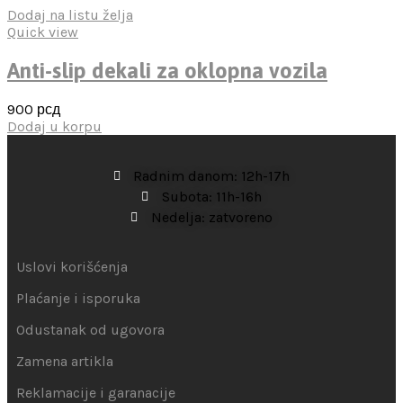
Dodaj na listu želja
Quick view
Anti-slip dekali za oklopna vozila
900
рсд
Dodaj u korpu
Radnim danom: 12h-17h
Subota: 11h-16h
Nedelja: zatvoreno
Uslovi korišćenja
Plaćanje i isporuka
Odustanak od ugovora
Zamena artikla
Reklamacije i garanacije