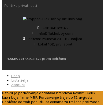
Politika privatnosti
+381641129145
info@flakhobby.com
Adresa: Paunova 24 - TC Banjica
Lokal 102, prvi sprat
FLAKHOBBY
© 2021 Sva prava zadržana
Shop
Lista želja
Account
U toku je poručivanje dodataka brendova Reskit i Kelik,
kao i boja firme MRP. Poručivanje traje do 15. avgusta.
Dobićete odmah ponudu sa cenama za tražene proizvode.