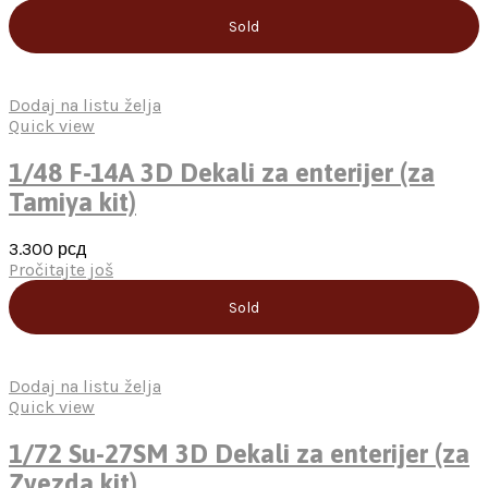
Sold
Dodaj na listu želja
Quick view
1/48 F-14A 3D Dekali za enterijer (za
Tamiya kit)
3.300
рсд
Pročitajte još
Sold
Dodaj na listu želja
Quick view
1/72 Su-27SM 3D Dekali za enterijer (za
Zvezda kit)