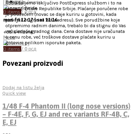
Pretraga
Knjige, časopisi
Robu šaljemo isključivo PostExpress službom i to na
teritoriji čitave Republike Srbije. Plaćanje poručene robe
0
items
/
0
рсд
je pouzećem (novac se daje kuriru u gotovini, kada
pošiljka stigne na Vašu adresu). Sve porudžbine koje
mon-fri 12-17 | sat 11-16
otpremimo radnim danima, trebalo bi da stignu do Vas
već sledećeg radnog dana. Cena dostave nije uračunata
+381641129145
u cenu robe, već troškove dostave plaćate kuriru u
Menu
gotovini prilikom isporuke paketa.
0
items
/
0
рсд
Povezani proizvodi
Dodaj na listu želja
Quick view
1/48 F-4 Phantom II (long nose versions)
– F-4E, F, G, EJ and rec variants RF-4B, C,
E, EJ