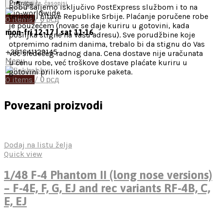
Pretraga
Knjige, časopisi
Robu šaljemo isključivo PostExpress službom i to na
teritoriji čitave Republike Srbije. Plaćanje poručene robe
0
items
/
0
рсд
je pouzećem (novac se daje kuriru u gotovini, kada
mon-fri 12-17 | sat 11-16
pošiljka stigne na Vašu adresu). Sve porudžbine koje
otpremimo radnim danima, trebalo bi da stignu do Vas
+381641129145
već sledećeg radnog dana. Cena dostave nije uračunata
Menu
u cenu robe, već troškove dostave plaćate kuriru u
gotovini prilikom isporuke paketa.
0
items
/
0
рсд
Povezani proizvodi
Dodaj na listu želja
Quick view
1/48 F-4 Phantom II (long nose versions)
– F-4E, F, G, EJ and rec variants RF-4B, C,
E, EJ