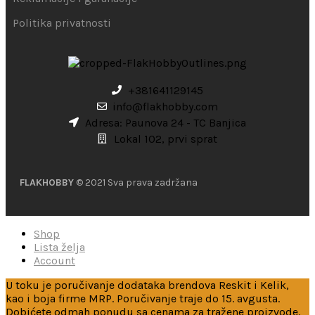
Politika privatnosti
+381641129145
info@flakhobby.com
Adresa: Paunova 24 - TC Banjica
Lokal 102, prvi sprat
FLAKHOBBY
© 2021 Sva prava zadržana
Shop
Lista želja
Account
U toku je poručivanje dodataka brendova Reskit i Kelik,
kao i boja firme MRP. Poručivanje traje do 15. avgusta.
Dobićete odmah ponudu sa cenama za tražene proizvode.