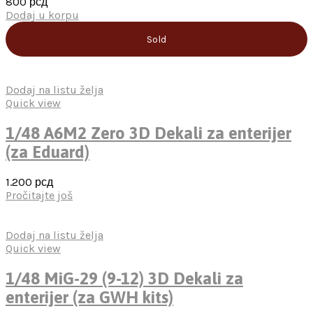
800
рсд
Dodaj u korpu
Sold
Dodaj na listu želja
Quick view
1/48 A6M2 Zero 3D Dekali za enterijer
(za Eduard)
1.200
рсд
Pročitajte još
Dodaj na listu želja
Quick view
1/48 MiG-29 (9-12) 3D Dekali za
enterijer (za GWH kits)