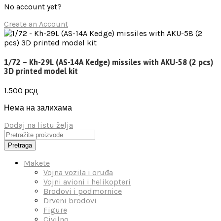
No account yet?
Create an Account
1/72 – Kh-29L (AS-14A Kedge) missiles with AKU-58 (2 pcs)
3D printed model kit
1.500
рсд
Нема на залихама
Dodaj na listu želja
Pretraga
Makete
Vojna vozila i oruđa
Vojni avioni i helikopteri
Brodovi i podmornice
Drveni brodovi
Figure
Civilno