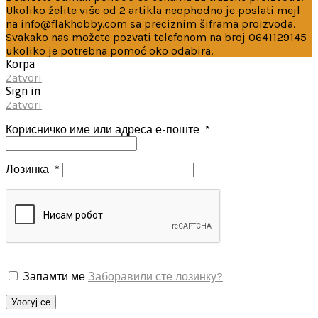
Ukoliko želite više od 2 artikla neophodno je poslati mejl
na info@flakhobby.com sa preciznim šiframa proizvoda.
Svakako nas možete pozvati telefonom na broj 0641129145
ukoliko je potrebna pomoć oko odabira.
Korpa
Zatvori
Sign in
Zatvori
Корисничко име или адреса е-поште
*
Лозинка
*
Запамти ме
Заборавили сте лозинку?
Улогуј се