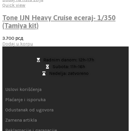
Quick view
Tone IJN Heavy Cruise eceraj- 1/350
(Tamiya kit)
3.700
рсд
Dodaj u korpu
Radnim danom: 12h-17h
Subota: 11h-16h
Nedelja: zatvoreno
Uslovi korišćenja
Plaćanje i isporuka
Odustanak od ugovora
Zamena artikla
Reklamacije i garanacije