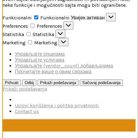
neke funkcije i mogućnosti sajta mogu biti ograničene.
Funkcionalni
Funkcionalni
Увијек активан
Preferences
Preferences
Statistika
Statistika
Marketing
Marketing
Управљајте опцијама
Управљајте услугама
Управљајте {vendor_count} добављачима
Прочитајте више о овим сврхама
Prihvati
Odbij
Prikaži podešavanja
Sačuvaj podešavanja
Prikaži podešavanja
Uslovi korišćenja i politka privatnosti
Contact us
U toku je poručivanje dodataka brendova Reskit i Kelik,