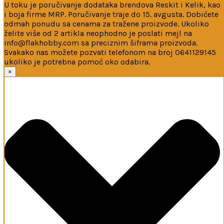
U toku je poručivanje dodataka brendova Reskit i Kelik, kao
i boja firme MRP. Poručivanje traje do 15. avgusta. Dobićete
odmah ponudu sa cenama za tražene proizvode. Ukoliko
želite više od 2 artikla neophodno je poslati mejl na
info@flakhobby.com sa preciznim šiframa proizvoda.
Svakako nas možete pozvati telefonom na broj 0641129145
ukoliko je potrebna pomoć oko odabira.
Ova web-stranica koristi kolačiće
×