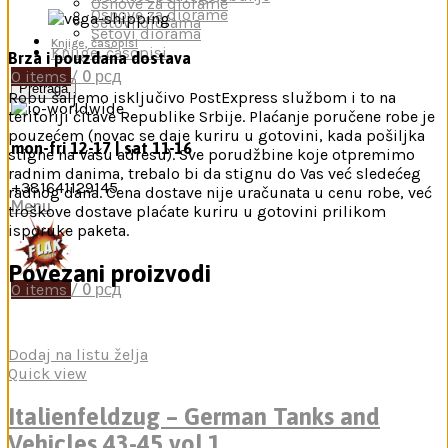
Osnove za diorame
Osnove za diorame
Setovi diorama
Setovi diorama
Knjige, časopisi
Knjige, časopisi,
Brza i pouzdana dostava
0
items
/
0
рсд
Pretraga
Robu šaljemo isključivo PostExpress službom i to na
teritoriji čitave Republike Srbije. Plaćanje poručene robe je
pouzećem (novac se daje kuriru u gotovini, kada pošiljka
mon-fri 12-17 | sat 11-16
stigne na Vašu adresu). Sve porudžbine koje otpremimo
radnim danima, trebalo bi da stignu do Vas već sledećeg
+381641129145
radnog dana. Cena dostave nije uračunata u cenu robe, već
Menu
troškove dostave plaćate kuriru u gotovini prilikom
isporuke paketa.
Povezani proizvodi
0
items
/
0
рсд
Dodaj na listu želja
Quick view
Italienfeldzug – German Tanks and
Vehicles 43-45 vol.1