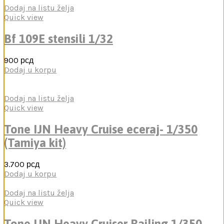
Dodaj na listu želja
Quick view
Bf 109E stensili 1/32
900
рсд
Dodaj u korpu
Dodaj na listu želja
Quick view
Tone IJN Heavy Cruise eceraj- 1/350
(Tamiya kit)
3.700
рсд
Dodaj u korpu
Dodaj na listu želja
Quick view
Tone IJN Heavy Cruiser Railing 1/350