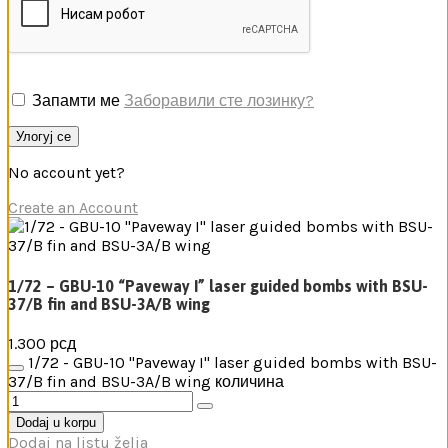
Запамти ме
Заборавили сте лозинку?
Улогуј се
No account yet?
Create an Account
1/72 – GBU-10 “Paveway I” laser guided bombs with BSU-
37/B fin and BSU-3A/B wing
1.300
рсд
1/72 - GBU-10 "Paveway I" laser guided bombs with BSU-
37/B fin and BSU-3A/B wing количина
Dodaj u korpu
Dodaj na listu želja