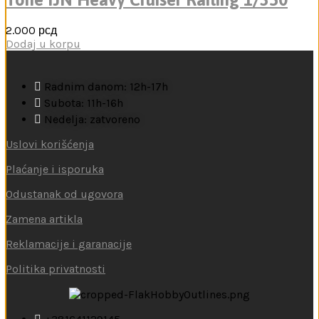
2.000
рсд
Dodaj u korpu
Radnim danom: 12h-17h
Subota: 11h-16h
Nedelja: zatvoreno
Uslovi korišćenja
Plaćanje i isporuka
Odustanak od ugovora
Zamena artikla
Reklamacije i garanacije
Politika privatnosti