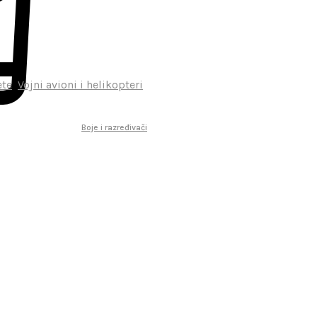
ete
,
Vojni avioni i helikopteri
Boje i razređivači