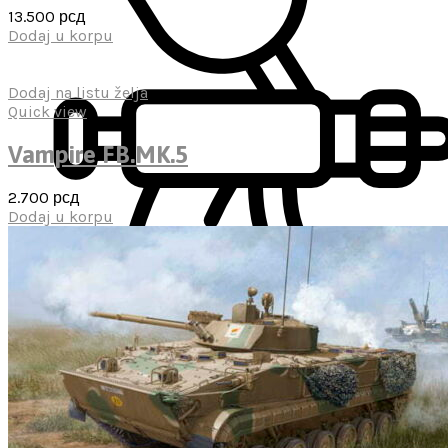
13.500
рсд
Dodaj u korpu
Dodaj na listu želja
Quick view
Vampire FB.MK.5
2.700
рсд
Dodaj u korpu
Lepkovi
Četkice
Gitovi
Sredstva za dekale