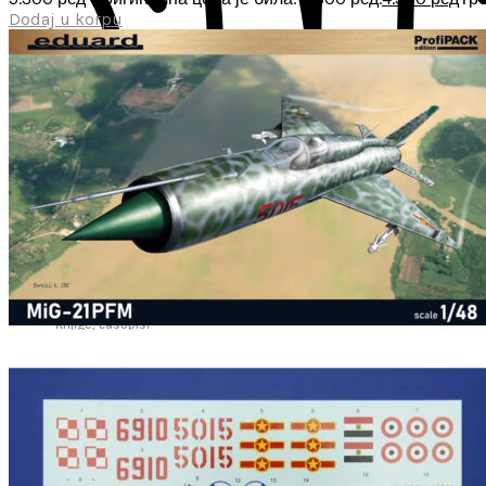
Dodaj u korpu
Akrilne teksture za diorame
Travnate podloge, žbunje, lišće
Sečene biljke i lišće
Osnove za diorame
Setovi diorama
Knjige, časopisi
0
items
/
0
рсд