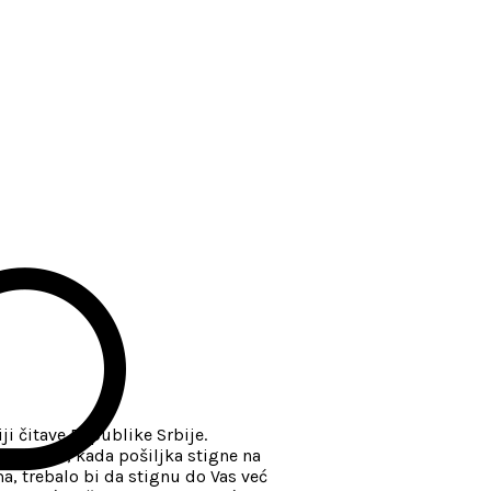
ji čitave Republike Srbije.
gotovini, kada pošiljka stigne na
, trebalo bi da stignu do Vas već