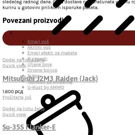
sledećeg radnog dana. Cena dostave nije uračunata u cenu ro
kuriru u gotovini prilikom isporuke paketa.
Povezani proizvodi
Emajl voš
Akrilni voš
Emajl efekti za makete
Pigmenti
Dodaj na listu želja
Uljane boje
Quick view
Drvene bojice
Filteri
Mitsubishi J2M3 Raiden (Jack)
Tečnosti za chipping
U-Rust by AMMO
1.600
рсд
Pročitajte još
Dodaj na listu želja
Quick view
Su-35S Flanker-E