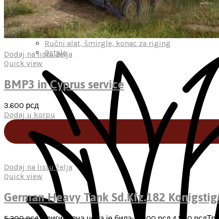
Lakovi
Prajmeri
Airbrush i kompresori
Trake za maskiranje, maskoli, kabuki papir
Ručni alat, šmirgle, konac za riging
Ostalo
Dodaj na listu želja
Quick view
BMP3 in Cyprus service
3.600
рсд
Dodaj u korpu
Dodaj na listu želja
Quick view
German Heavy Tank Sd.Kfz.182 Konigstige
5.300
рсд
Оригинална цена је била: 5.300 рсд.
4.500
рсд
Тре