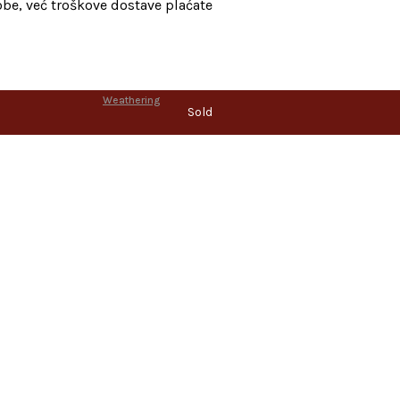
be, već troškove dostave plaćate
Weathering
Sold