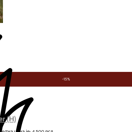
-15%
r (H)
нутна цена је: 4.500 рсд.