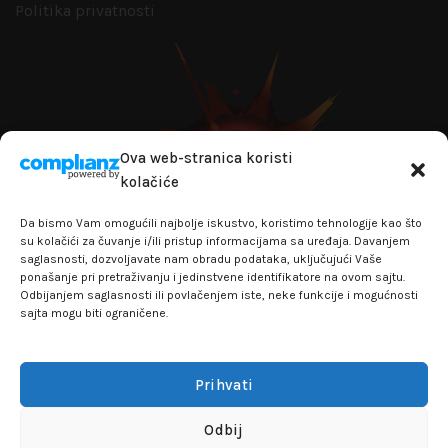
Politika privatnosti
Ova web-stranica koristi
kolačiće
Da bismo Vam omogućili najbolje iskustvo, koristimo tehnologije kao što
su kolačići za čuvanje i/ili pristup informacijama sa uređaja. Davanjem
saglasnosti, dozvoljavate nam obradu podataka, uključujući Vaše
ponašanje pri pretraživanju i jedinstvene identifikatore na ovom sajtu.
Odbijanjem saglasnosti ili povlačenjem iste, neke funkcije i mogućnosti
sajta mogu biti ograničene.
+381641129145
info@flakhobby.com
Adresa: Paunova 24 - TC Banjica
Prihvati
Lokal 102, prvi sprat
Odbij