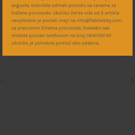
Povezani proizvodi
avgusta. Dobićete odmah ponudu sa cenama za
tražene proizvode. Ukoliko želite više od 2 artikla
neophodno je poslati mejl na info@flakhobby.com
sa preciznim šiframa proizvoda. Svakako nas
1/48 F-4 Phantom II (long nose versions) – F-4E, F, G, EJ
možete pozvati telefonom na broj 0641129145
and rec variants RF-4B, C, E, EJ
ukoliko je potrebna pomoć oko odabira.
850
рсд