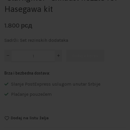
Hasegawa kit
1.800
рсд
Sadrži: Set rezinskih dodataka
Dodaj u korpu
Brza i bezbedna dostava:
Slanje PostExpress uslugom unutar Srbije
Plaćanje pouzećem
Dodaj na listu želja