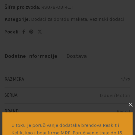
Šifra proizvoda:
RSU72-0314_1
Kategorije:
Dodaci za doradu maketa
,
Rezinski dodaci
Podeli:
Dodatne informacije
Dostava
1/72
RAZMERA
Izduvi/Motori
SERIJA
Reskit
BRAND
U toku je poručivanje dodataka brendova Reskit i
Kelik, kao i boja firme MRP. Poručivanje traje do 15.