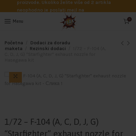
proizvode. Ukoliko želite više od 2 artikla
neophodno je poslati mejl na
info@flakhobby.com sa preciznim šiframa
0
Menu
proizvoda. Svakako nas možete pozvati
telefonom na broj 0641129145 ukoliko je
potrebna pomoć oko odabira.
Početna
Dodaci za doradu
maketa
Rezinski dodaci
1/72 – F-104 (A,
C, D, J, G) “Starfighter” exhaust nozzle for
Hasegawa kit
1/72 – F-104 (A, C, D, J, G)
“Starfighter” exhaust nozzle for