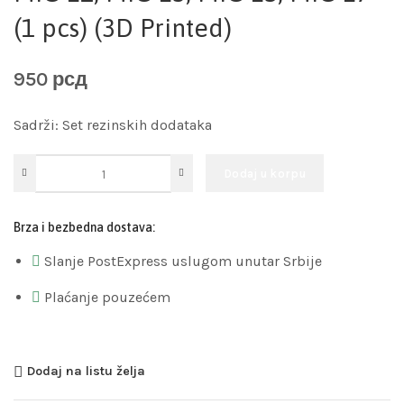
(1 pcs) (3D Printed)
950
рсд
Sadrži: Set rezinskih dodataka
Dodaj u korpu
Brza i bezbedna dostava:
Slanje PostExpress uslugom unutar Srbije
Plaćanje pouzećem
Dodaj na listu želja