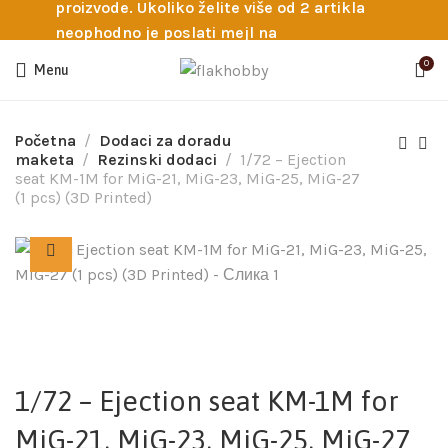
proizvode. Ukoliko želite više od 2 artikla
neophodno je poslati mejl na
info@flakhobby.com sa preciznim šiframa
0
Menu
proizvoda. Svakako nas možete pozvati
telefonom na broj 0641129145 ukoliko je
potrebna pomoć oko odabira.
Početna
Dodaci za doradu
maketa
Rezinski dodaci
1/72 – Ejection
seat KM-1M for MiG-21, MiG-23, MiG-25, MiG-27
(1 pcs) (3D Printed)
1/72 – Ejection seat KM-1M for
MiG-21, MiG-23, MiG-25, MiG-27