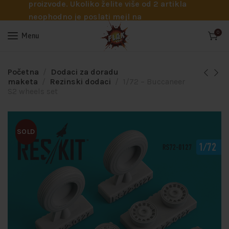
proizvode. Ukoliko želite više od 2 artikla
neophodno je poslati mejl na
info@flakhobby.com sa preciznim šiframa
0
Menu
proizvoda. Svakako nas možete pozvati
telefonom na broj 0641129145 ukoliko je
potrebna pomoć oko odabira.
Početna
Dodaci za doradu
maketa
Rezinski dodaci
1/72 – Buccaneer
S2 wheels set
SOLD