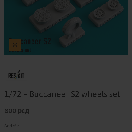
1/72 – Buccaneer S2 wheels set
800
рсд
Sadrži: