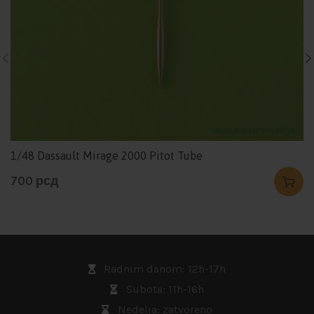
1/48 Dassault Mirage 2000 Pitot Tube
700
рсд
Radnim danom: 12h-17h
Subota: 11h-16h
Nedelja: zatvoreno