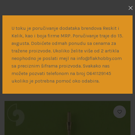
Dodatne informacije
Dostava
U toku je poručivanje dodataka brendova Reskit i
Kelik, kao i boja firme MRP. Poručivanje traje do 15.
avgusta. Dobićete odmah ponudu sa cenama za
Reskit
BRAND
tražene proizvode. Ukoliko želite više od 2 artikla
neophodno je poslati mejl na info@flakhobby.com
1/72
RAZMERA
sa preciznim šiframa proizvoda. Svakako nas
možete pozvati telefonom na broj 0641129145
ukoliko je potrebna pomoć oko odabira.
Povezani proizvodi