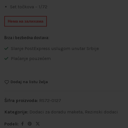
Set točkova – 1/72
Нема на залихама
Brza i bezbedna dostava:
Slanje PostExpress uslugom unutar Srbije
Plaćanje pouzećem
Dodaj na listu želja
Šifra proizvoda:
RS72-0127
Kategorije:
Dodaci za doradu maketa
,
Rezinski dodaci
Podeli: