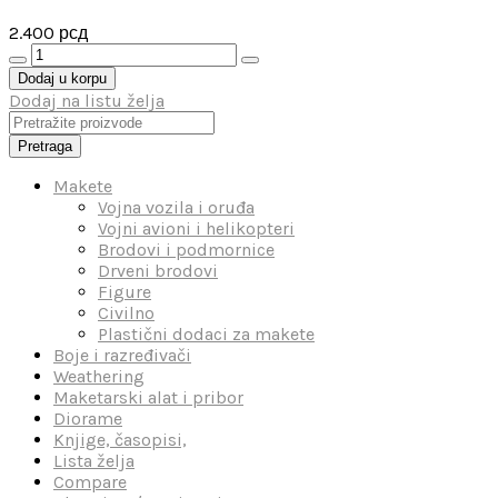
2.400
рсд
1/72
-
Dodaj u korpu
Junkers
Dodaj na listu želja
Ju
87
Pretraga
G-
2
Makete
Eastern
Vojna vozila i oruđa
Front
Vojni avioni i helikopteri
1944
Brodovi i podmornice
количина
Drveni brodovi
Figure
Civilno
Plastični dodaci za makete
Boje i razređivači
Weathering
Maketarski alat i pribor
Diorame
Knjige, časopisi,
Lista želja
Compare