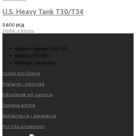
U.S. Heavy Tank T30/T34
5.600
рсд
Dodaj u korpu
Radnim danom: 12h-17h
Subota: 11h-16h
Nedelja: zatvoreno
Uslovi korišćenja
Plaćanje i isporuka
Odustanak od ugovora
Zamena artikla
Reklamacije i garanacije
Politika privatnosti