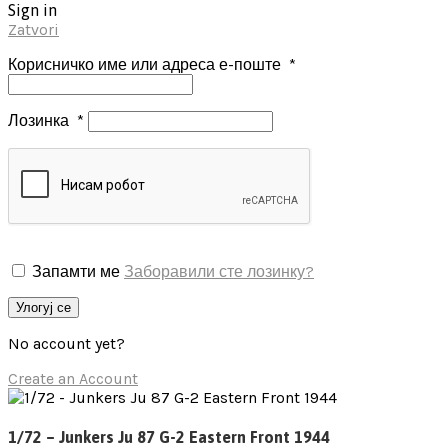
Sign in
Zatvori
Корисничко име или адреса е-поште
*
Лозинка
*
Запамти ме
Заборавили сте лозинку?
Улогуј се
No account yet?
Create an Account
1/72 – Junkers Ju 87 G-2 Eastern Front 1944