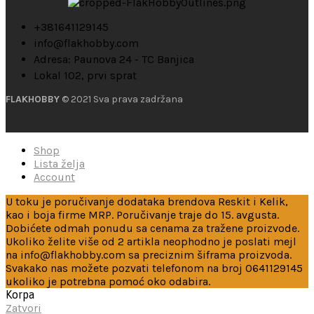
+381641129145
info@flakhobby.com
Adresa: Paunova 24 - TC Banjica
Lokal 102, prvi sprat
FLAKHOBBY
© 2021 Sva prava zadržana
Shop
Lista želja
Account
U toku je poručivanje dodataka brendova Reskit i Kelik,
kao i boja firme MRP. Poručivanje traje do 15. avgusta.
Dobićete odmah ponudu sa cenama za tražene proizvode.
Ukoliko želite više od 2 artikla neophodno je poslati mejl
na info@flakhobby.com sa preciznim šiframa proizvoda.
Svakako nas možete pozvati telefonom na broj 0641129145
ukoliko je potrebna pomoć oko odabira.
Korpa
Zatvori