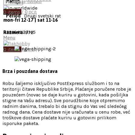
Pretraga
Knjige, časopisi
0
items
/
0
рсд
Period
Drugi svetski rat
mon-fri 12-17 | sat 11-16
+381641129145
Razmera
1/72
Menu
0
items
/
0
рсд
Brza i pouzdana dostava
Robu šaljemo isključivo PostExpress službom i to na
teritoriji čitave Republike Srbije. Plaćanje poručene robe je
pouzećem (novac se daje kuriru u gotovini, kada pošiljka
stigne na Vašu adresu). Sve porudžbine koje otpremimo
radnim danima, trebalo bi da stignu do Vas već sledećeg
radnog dana. Cena dostave nije uračunata u cenu robe, već
troškove dostave plaćate kuriru u gotovini prilikom
isporuke paketa.