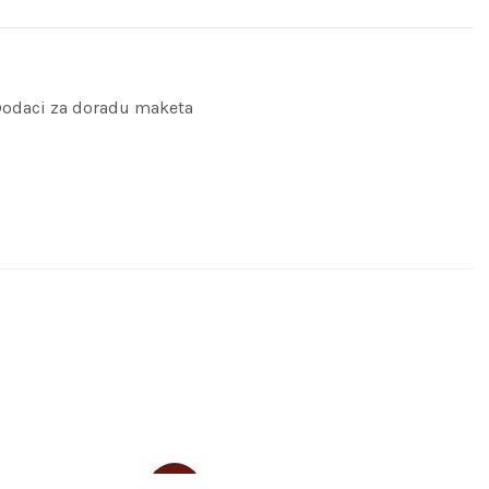
odaci za doradu maketa