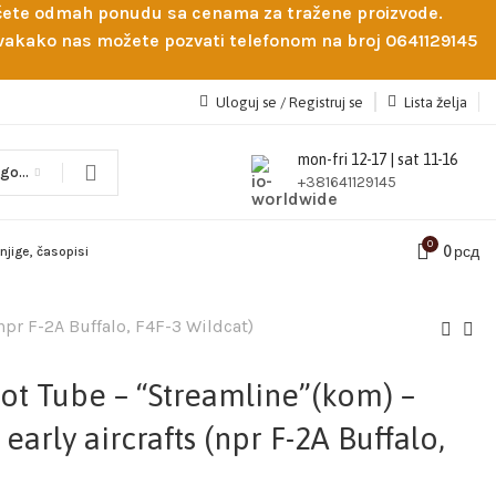
obićete odmah ponudu sa cenama za tražene proizvode.
 Svakako nas možete pozvati telefonom na broj 0641129145
Uloguj se / Registruj se
Lista želja
mon-fri 12-17 | sat 11-16
Odaberi kategoriju
+381641129145
0
0
рсд
njige, časopisi
npr F-2A Buffalo, F4F-3 Wildcat)
ot Tube – “Streamline”(kom) –
arly aircrafts (npr F-2A Buffalo,