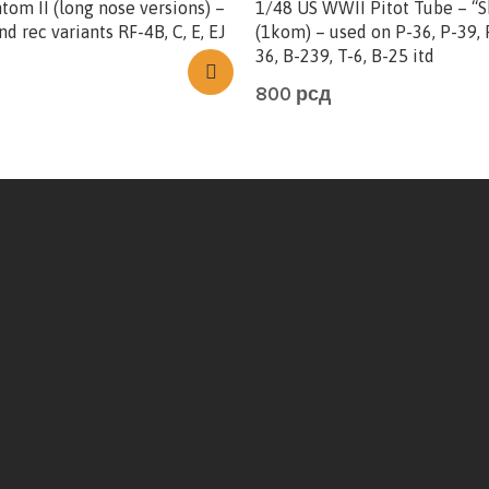
tom II (long nose versions) –
1/48 US WWII Pitot Tube – “S
and rec variants RF-4B, C, E, EJ
(1kom) – used on P-36, P-39, 
36, B-239, T-6, B-25 itd
800
рсд