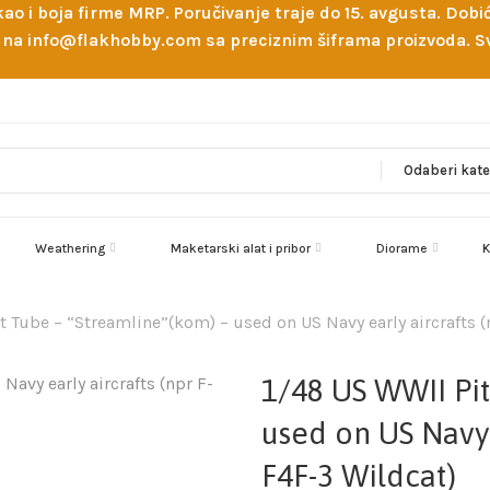
 kao i boja firme MRP. Poručivanje traje do 15. avgusta. D
ejl na info@flakhobby.com sa preciznim šiframa proizvoda.
Weathering
Maketarski alat i pribor
Diorame
K
t Tube – “Streamline”(kom) – used on US Navy early aircrafts (
1/48 US WWII Pit
used on US Navy e
F4F-3 Wildcat)