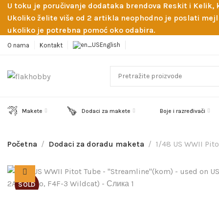
U toku je poručivanje dodataka brendova Reskit i Kelik,
Ukoliko želite više od 2 artikla neophodno je poslati m
ukoliko je potrebna pomoć oko odabira.
English
O nama
Kontakt
Makete
Dodaci za makete
Boje i razređivači
Početna
Dodaci za doradu maketa
1/48 US WWII Pito
SOLD