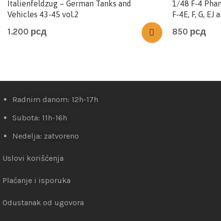
Italienfeldzug – German Tanks and
1/48 F-4 Phan
Vehicles 43-45 vol.2
F-4E, F, G, EJ 
1.200
рсд
850
рсд
Radnim danom: 12h-17h
Subota: 11h-16h
Nedelja: zatvoreno
Uslovi korišćenja
Plaćanje i isporuka
Odustanak od ugovora