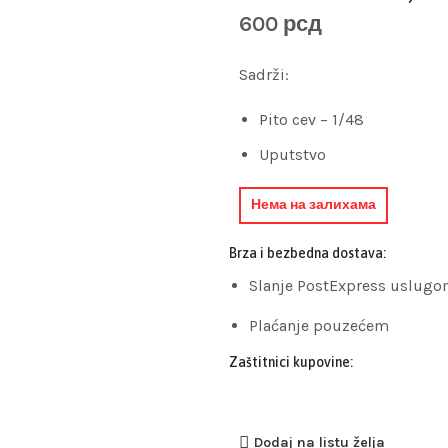
600
рсд
Sadrži:
Pito cev – 1/48
Uputstvo
Нема на залихама
Brza i bezbedna dostava:
Slanje PostExpress uslugo
Plaćanje pouzećem
Zaštitnici kupovine:
Dodaj na listu želja