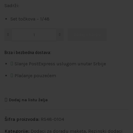
Sadrži:
Set točkova – 1/48
Dodaj u korpu
Brza i bezbedna dostava:
Slanje PostExpress uslugom unutar Srbije
Plaćanje pouzećem
Dodaj na listu želja
Šifra proizvoda:
RS48-0104
Kategorije:
Dodaci za doradu maketa
,
Rezinski dodaci