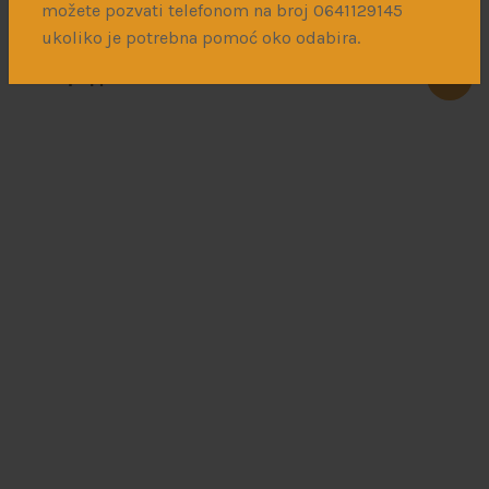
možete pozvati telefonom na broj 0641129145
ukoliko je potrebna pomoć oko odabira.
Italienfeldzug – German Tanks and Vehicles 43-45 vol.2
1.200
рсд