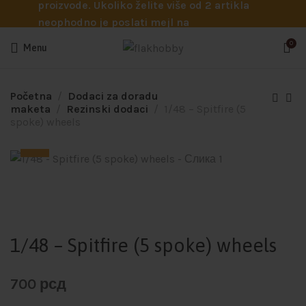
proizvode. Ukoliko želite više od 2 artikla
neophodno je poslati mejl na
info@flakhobby.com sa preciznim šiframa
0
Menu
proizvoda. Svakako nas možete pozvati
telefonom na broj 0641129145 ukoliko je
potrebna pomoć oko odabira.
Početna
Dodaci za doradu
maketa
Rezinski dodaci
1/48 – Spitfire (5
spoke) wheels
1/48 – Spitfire (5 spoke) wheels
700
рсд