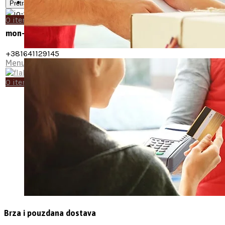
Pretraga
Knjige, časopisi
0
items
/
0
рсд
mon-fri 12-17 | sat 11-16
+381641129145
Menu
0
items
/
0
рсд
Brza i pouzdana dostava