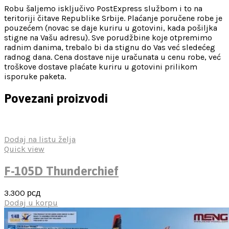
Robu šaljemo isključivo PostExpress službom i to na
teritoriji čitave Republike Srbije. Plaćanje poručene robe je
pouzećem (novac se daje kuriru u gotovini, kada pošiljka
stigne na Vašu adresu). Sve porudžbine koje otpremimo
radnim danima, trebalo bi da stignu do Vas već sledećeg
radnog dana. Cena dostave nije uračunata u cenu robe, već
troškove dostave plaćate kuriru u gotovini prilikom
isporuke paketa.
Povezani proizvodi
Dodaj na listu želja
Quick view
F-105D Thunderchief
3.300
рсд
Dodaj u korpu