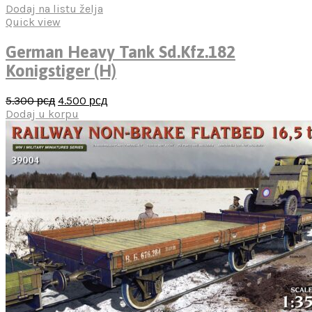
Dodaj na listu želja
Quick view
German Heavy Tank Sd.Kfz.182
Konigstiger (H)
Оригинална
Тренутна
5.300
рсд
4.500
рсд
цена
цена
Dodaj u korpu
је
је:
била:
4.500 рсд.
5.300 рсд.