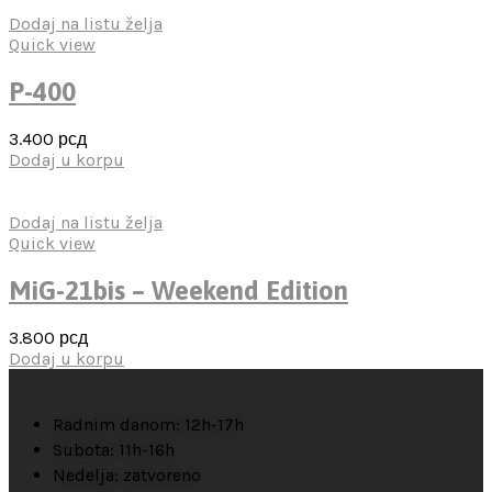
Dodaj na listu želja
Quick view
P-400
3.400
рсд
Dodaj u korpu
Dodaj na listu želja
Quick view
MiG-21bis – Weekend Edition
3.800
рсд
Dodaj u korpu
Radnim danom: 12h-17h
Subota: 11h-16h
Nedelja: zatvoreno