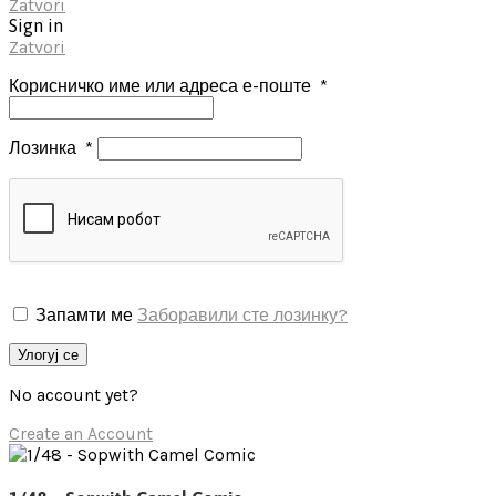
Zatvori
Sign in
Zatvori
Корисничко име или адреса е-поште
*
Лозинка
*
Запамти ме
Заборавили сте лозинку?
Улогуј се
No account yet?
Create an Account