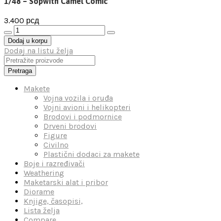
1/48 – Sopwith Camel Comic
3.400
рсд
1/48
-
Dodaj u korpu
Sopwith
Dodaj na listu želja
Camel
Comic
Pretraga
количина
Makete
Vojna vozila i oruđa
Vojni avioni i helikopteri
Brodovi i podmornice
Drveni brodovi
Figure
Civilno
Plastični dodaci za makete
Boje i razređivači
Weathering
Maketarski alat i pribor
Diorame
Knjige, časopisi,
Lista želja
Compare