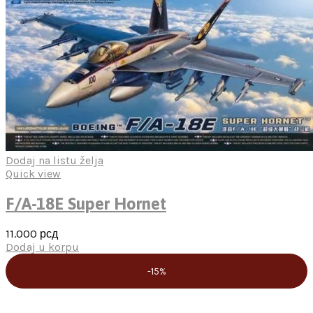
Dodaj na listu želja
Quick view
F/A-18E Super Hornet
11.000
рсд
Dodaj u korpu
-15%