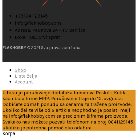
+381641129145
info@flakhobby.com
Adresa: Paunova 24 - TC Banjica
Lokal 102, prvi sprat
FLAKHOBBY
© 2021 Sva prava zadržana
Shop
Lista želja
Account
U toku je poručivanje dodataka brendova Reskit i Kelik,
kao i boja firme MRP. Poručivanje traje do 15. avgusta.
Dobićete odmah ponudu sa cenama za tražene proizvode.
Ukoliko želite više od 2 artikla neophodno je poslati mejl
na info@flakhobby.com sa preciznim šiframa proizvoda.
Svakako nas možete pozvati telefonom na broj 0641129145
ukoliko je potrebna pomoć oko odabira.
Korpa