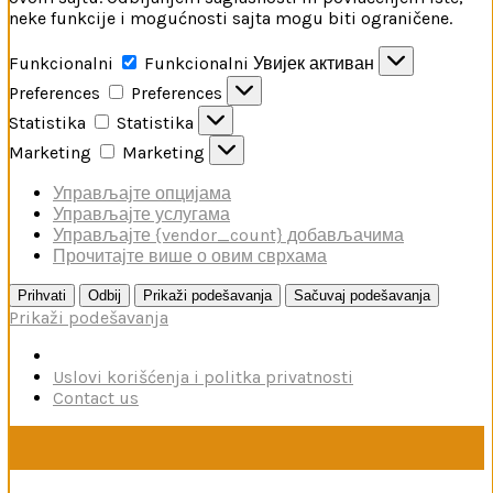
neke funkcije i mogućnosti sajta mogu biti ograničene.
Funkcionalni
Funkcionalni
Увијек активан
Preferences
Preferences
Statistika
Statistika
Marketing
Marketing
Управљајте опцијама
Управљајте услугама
Управљајте {vendor_count} добављачима
Прочитајте више о овим сврхама
Prihvati
Odbij
Prikaži podešavanja
Sačuvaj podešavanja
Prikaži podešavanja
Uslovi korišćenja i politka privatnosti
Contact us
U toku je poručivanje dodataka brendova Reskit i Kelik,