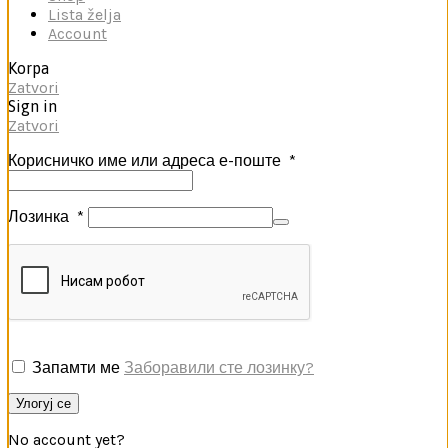
Lista želja
Account
Korpa
Zatvori
Sign in
Zatvori
Корисничко име или адреса е-поште
*
Лозинка
*
Запамти ме
Заборавили сте лозинку?
Улогуј се
No account yet?