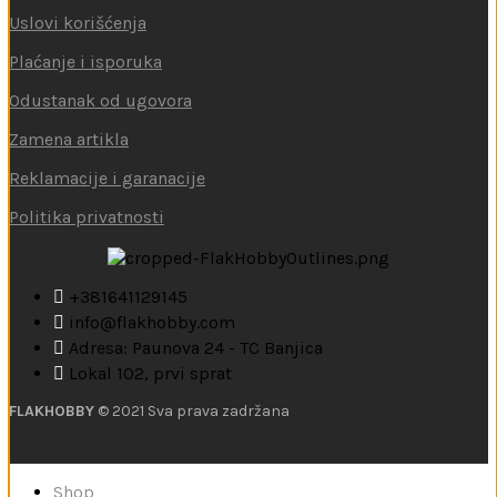
Uslovi korišćenja
Plaćanje i isporuka
Odustanak od ugovora
Zamena artikla
Reklamacije i garanacije
Politika privatnosti
+381641129145
info@flakhobby.com
Adresa: Paunova 24 - TC Banjica
Lokal 102, prvi sprat
FLAKHOBBY
© 2021 Sva prava zadržana
Shop