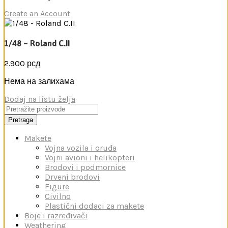
Create an Account
1/48 – Roland C.II
2.900
рсд
Нема на залихама
Dodaj na listu želja
Pretraga
Makete
Vojna vozila i oruđa
Vojni avioni i helikopteri
Brodovi i podmornice
Drveni brodovi
Figure
Civilno
Plastični dodaci za makete
Boje i razređivači
Weathering