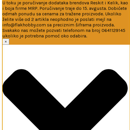
U toku je poručivanje dodataka brendova Reskit i Kelik, kao
i boja firme MRP. Poručivanje traje do 15. avgusta. Dobićete
odmah ponudu sa cenama za tražene proizvode. Ukoliko
želite više od 2 artikla neophodno je poslati mejl na
info@flakhobby.com sa preciznim šiframa proizvoda.
Svakako nas možete pozvati telefonom na broj 0641129145
ukoliko je potrebna pomoć oko odabira.
Ova web-stranica koristi kolačiće
×