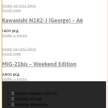
Dodaj na listu želja
Quick view
Kawanishi N1K2-J (George) – A6
1.600
рсд
Dodaj u korpu
Dodaj na listu želja
Quick view
MiG-21bis – Weekend Edition
3.800
рсд
Dodaj u korpu
Radnim danom: 12h-17h
Subota: 11h-16h
Nedelja: zatvoreno