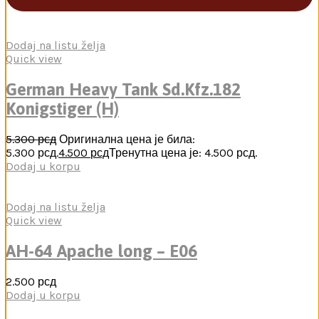
Dodaj na listu želja
Quick view
German Heavy Tank Sd.Kfz.182
Konigstiger (H)
5.300
рсд
Оригинална цена је била:
5.300 рсд.
4.500
рсд
Тренутна цена је: 4.500 рсд.
Dodaj u korpu
Dodaj na listu želja
Quick view
AH-64 Apache long – E06
2.500
рсд
Dodaj u korpu