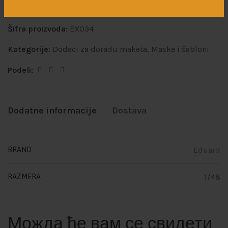
Šifra proizvoda:
EX034
Kategorije:
Dodaci za doradu maketa
,
Maske i šabloni
Podeli:
Dodatne informacije
Dostava
Eduard
BRAND
1/48
RAZMERA
Можда ће вам се свидети