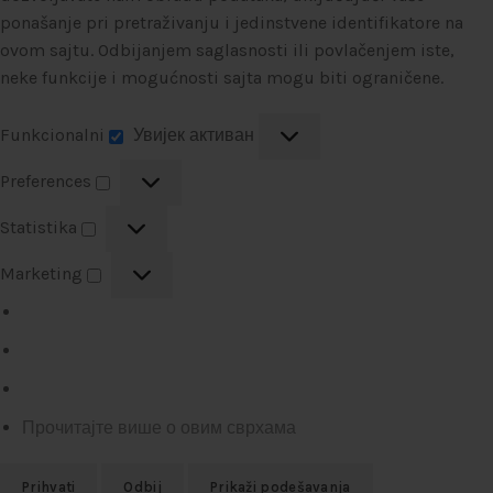
ponašanje pri pretraživanju i jedinstvene identifikatore na
ovom sajtu. Odbijanjem saglasnosti ili povlačenjem iste,
neke funkcije i mogućnosti sajta mogu biti ograničene.
Funkcionalni
Увијек активан
Preferences
Statistika
Marketing
Прочитајте више о овим сврхама
Prihvati
Odbij
Prikaži podešavanja