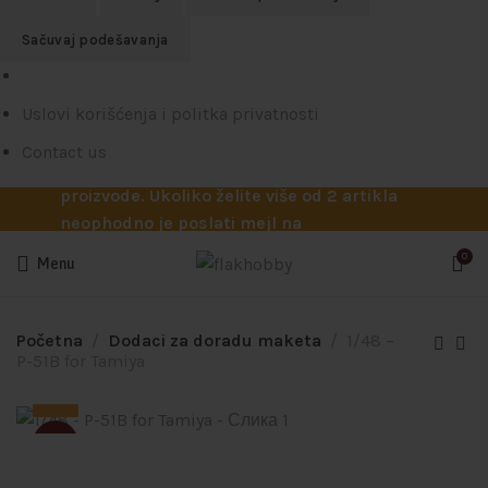
Sačuvaj podešavanja
U toku je poručivanje dodataka brendova
Uslovi korišćenja i politka privatnosti
Reskit i Kelik, kao i boja firme MRP.
Poručivanje traje do 15. avgusta. Dobićete
Contact us
odmah ponudu sa cenama za tražene
proizvode. Ukoliko želite više od 2 artikla
neophodno je poslati mejl na
info@flakhobby.com sa preciznim šiframa
0
Menu
proizvoda. Svakako nas možete pozvati
telefonom na broj 0641129145 ukoliko je
potrebna pomoć oko odabira.
Početna
Dodaci za doradu maketa
1/48 –
P-51B for Tamiya
SOLD