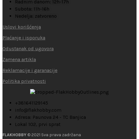
Radnim danom: 12h-17h
Subota: 11h-16h
Nedelja: zatvoreno
Uslovi korišćenja
Plaćanje i isporuka
Odustanak od ugovora
Zamena artikla
Reklamacije i garanacije
Politika privatnosti
+381641129145
info@flakhobby.com
Adresa: Paunova 24 - TC Banjica
Lokal 102, prvi sprat
FLAKHOBBY
© 2021 Sva prava zadržana