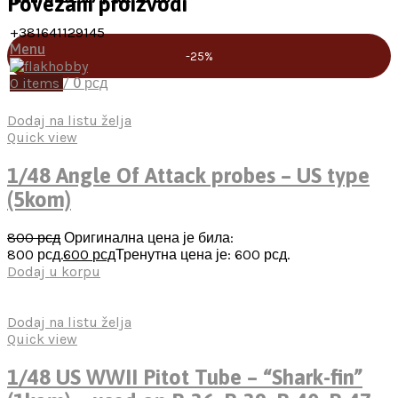
Povezani proizvodi
+381641129145
Menu
-25%
0
items
/
0
рсд
Dodaj na listu želja
Quick view
1/48 Angle Of Attack probes – US type
(5kom)
800
рсд
Оригинална цена је била:
800 рсд.
600
рсд
Тренутна цена је: 600 рсд.
Dodaj u korpu
Dodaj na listu želja
Quick view
1/48 US WWII Pitot Tube – “Shark-fin”