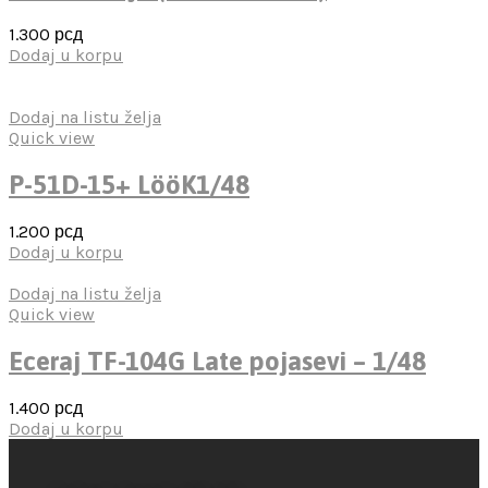
1.300
рсд
Dodaj u korpu
Dodaj na listu želja
Quick view
P-51D-15+ LööK1/48
1.200
рсд
Dodaj u korpu
Dodaj na listu želja
Quick view
Eceraj TF-104G Late pojasevi – 1/48
1.400
рсд
Dodaj u korpu