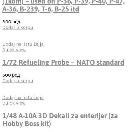
(1kom) – used on P-36, P-39, P-40, P-47,
A-36, B-239, T-6, B-25 itd
800
рсд
Dodaj u korpu
Dodaj na listu želja
Quick view
1/72 Refueling Probe – NATO standard
500
рсд
Dodaj u korpu
Dodaj na listu želja
Quick view
1/48 A-10A 3D Dekali za enterijer (za
Hobby Boss kit)