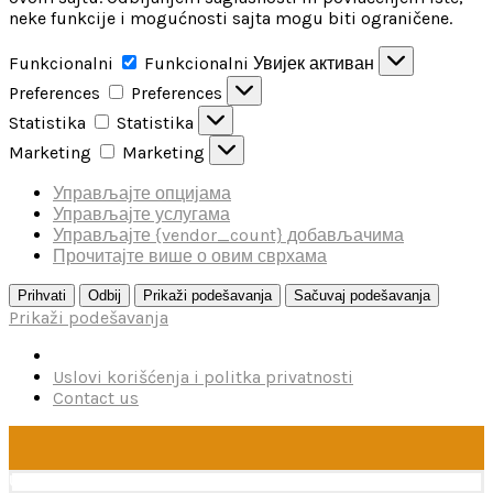
neke funkcije i mogućnosti sajta mogu biti ograničene.
Funkcionalni
Funkcionalni
Увијек активан
Preferences
Preferences
Statistika
Statistika
Marketing
Marketing
Управљајте опцијама
Управљајте услугама
Управљајте {vendor_count} добављачима
Прочитајте више о овим сврхама
Prihvati
Odbij
Prikaži podešavanja
Sačuvaj podešavanja
Prikaži podešavanja
Uslovi korišćenja i politka privatnosti
Contact us
U toku je poručivanje dodataka brendova Reskit i Kelik,