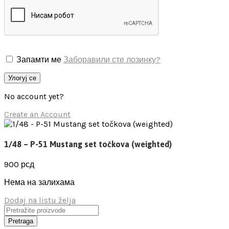
Запамти ме
Заборавили сте лозинку?
Улогуј се
No account yet?
Create an Account
1/48 – P-51 Mustang set točkova (weighted)
900
рсд
Нема на залихама
Dodaj na listu želja
Pretraga