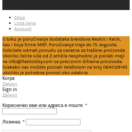
Shop
Lista želja
Account
U toku je poručivanje dodataka brendova Reskit i Kelik,
kao i boja firme MRP. Poručivanje traje do 15. avgusta.
Dobićete odmah ponudu sa cenama za tražene proizvode.
Ukoliko želite više od 2 artikla neophodno je poslati mejl
na info@flakhobby.com sa preciznim šiframa proizvoda.
Svakako nas možete pozvati telefonom na broj 0641129145
ukoliko je potrebna pomoć oko odabira.
Korpa
Zatvori
Sign in
Zatvori
Корисничко име или адреса е-поште
*
Лозинка
*