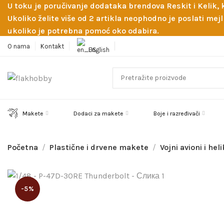
U toku je poručivanje dodataka brendova Reskit i Kelik,
Ukoliko želite više od 2 artikla neophodno je poslati m
ukoliko je potrebna pomoć oko odabira.
O nama
Kontakt
English
Makete
Dodaci za makete
Boje i razređivači
Početna
Plastične i drvene makete
Vojni avioni i hel
-5%