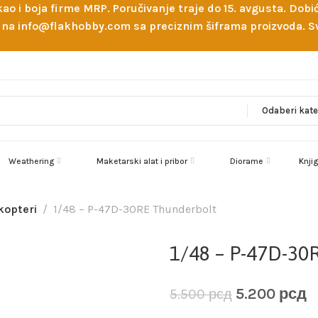
 kao i boja firme MRP. Poručivanje traje do 15. avgusta. D
ejl na info@flakhobby.com sa preciznim šiframa proizvoda.
Weathering
Maketarski alat i pribor
Diorame
Knji
ikopteri
1/48 – P-47D-30RE Thunderbolt
1/48 – P-47D-30
5.200
рсд
5.500
рсд