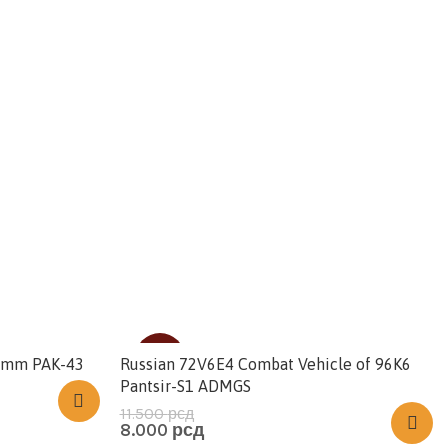
-30%
88mm PAK-43
Russian 72V6E4 Combat Vehicle of 96K6
Pantsir-S1 ADMGS
11.500
рсд
HOT
8.000
рсд