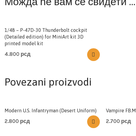
Можда ће вам се свидети …
1/48 – P-47D-30 Thunderbolt cockpit
(Detailed edition) for MiniArt kit 3D
printed model kit
4.800
рсд
Povezani proizvodi
Modern U.S. Infantryman (Desert Uniform)
Vampire FB.M
2.800
рсд
2.700
рсд