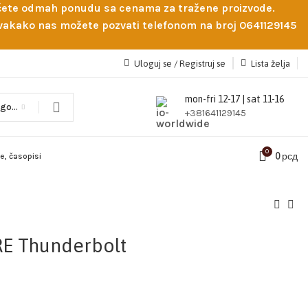
obićete odmah ponudu sa cenama za tražene proizvode.
 Svakako nas možete pozvati telefonom na broj 0641129145
Uloguj se / Registruj se
Lista želja
mon-fri 12-17 | sat 11-16
Odaberi kategoriju
+381641129145
0
0
рсд
ge, časopisi
RE Thunderbolt