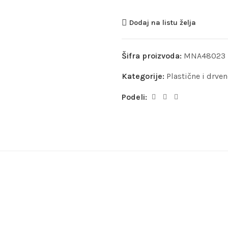
Dodaj na listu želja
Šifra proizvoda:
MNA48023
Kategorije:
Plastične i drve
Podeli: