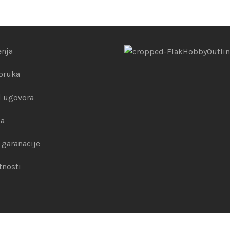
enja
poruka
 ugovora
la
 garanacije
tnosti