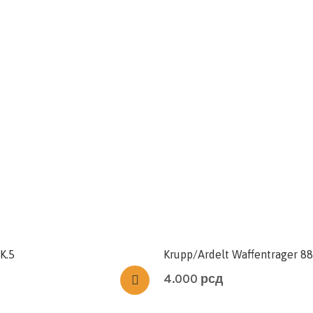
K.5
Krupp/Ardelt Waffentrager 
4.000
рсд