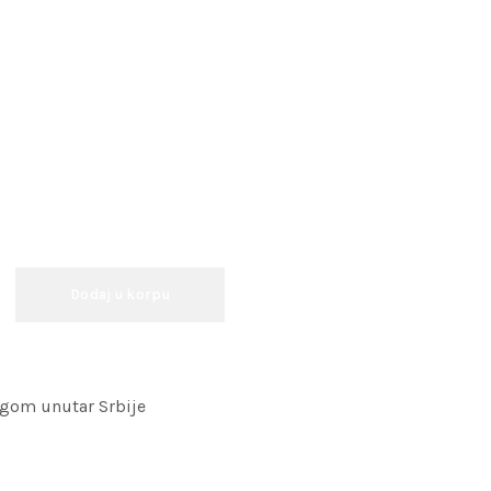
Dodaj u korpu
ugom unutar Srbije