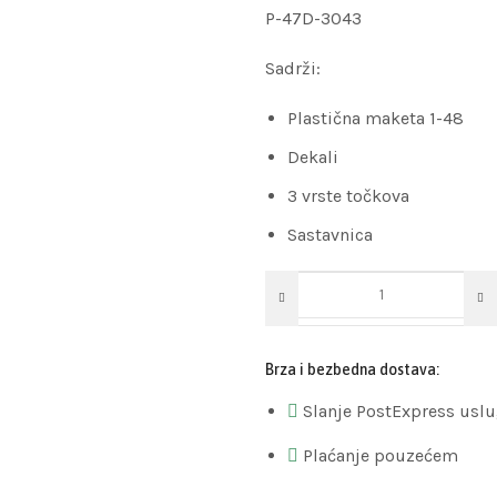
P-47D-3043
Sadrži:
Plastična maketa 1-48
Dekali
3 vrste točkova
Sastavnica
Brza i bezbedna dostava:
Slanje PostExpress usl
Plaćanje pouzećem