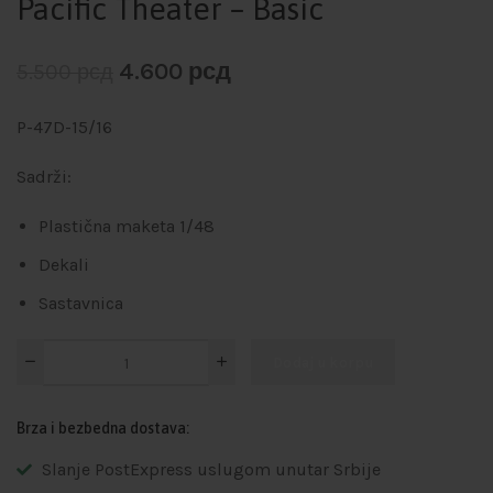
Pacific Theater – Basic
4.600
рсд
5.500
рсд
P-47D-15/16
Sadrži:
Plastična maketa 1/48
Dekali
Sastavnica
Dodaj u korpu
Brza i bezbedna dostava:
Slanje PostExpress uslugom unutar Srbije