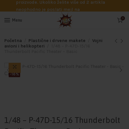
proizvode. Ukoliko želite više od 2 artikla
neophodno je poslati mejl na
info@flakhobby.com sa preciznim šiframa
0
Menu
proizvoda. Svakako nas možete pozvati
telefonom na broj 0641129145 ukoliko je
potrebna pomoć oko odabira.
Početna
Plastične i drvene makete
Vojni
avioni i helikopteri
1/48 – P-47D-15/16
Thunderbolt Pacific Theater – Basic
-16%
1/48 – P-47D-15/16 Thunderbolt