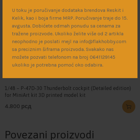
Theater of Operations. Renowned for its durability, range,
U toku je poručivanje dodataka brendova Reskit i
and firepower, the P-47 served in both air-to-air combat
Kelik, kao i boja firme MRP. Poručivanje traje do 15.
and ground-attack missions against Japanese forces.
avgusta. Dobićete odmah ponudu sa cenama za
tražene proizvode. Ukoliko želite više od 2 artikla
Можда ће вам се свидети
neophodno je poslati mejl na info@flakhobby.com
sa preciznim šiframa proizvoda. Svakako nas
…
možete pozvati telefonom na broj 0641129145
ukoliko je potrebna pomoć oko odabira.
1/48 – P-47D-30 Thunderbolt cockpit (Detailed edition)
for MiniArt kit 3D printed model kit
4.800
рсд
Povezani proizvodi