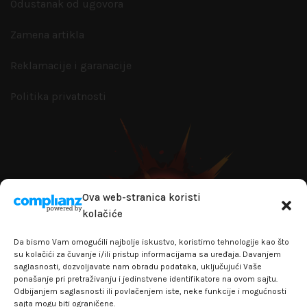
Odustanak od ugovora
Zamena artikla
Reklamacije i garanacije
Politika privatnosti
Ova web-stranica koristi
kolačiće
Da bismo Vam omogućili najbolje iskustvo, koristimo tehnologije kao što
su kolačići za čuvanje i/ili pristup informacijama sa uređaja. Davanjem
saglasnosti, dozvoljavate nam obradu podataka, uključujući Vaše
ponašanje pri pretraživanju i jedinstvene identifikatore na ovom sajtu.
Odbijanjem saglasnosti ili povlačenjem iste, neke funkcije i mogućnosti
sajta mogu biti ograničene.