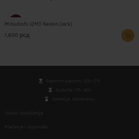
SOLD
Mitsubishi J2M3 Raiden (Jack)
1.600
рсд
Radnim danom: 12h-17h
Subota: 11h-16h
Nedelja: zatvoreno
Uslovi korišćenja
Plaćanje i isporuka