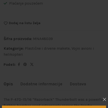
Plaćanje pouzećem
Dodaj na listu želja
Šifra proizvoda:
MNA48039
Kategorije:
Plastične i drvene makete
,
Vojni avioni i
helikopteri
Podeli:
Opis
Dodatne informacije
Dostava
The P-47D-15/16 “Razorback” Thunderbolt was a powerful
fighter-bomber used extensively across the Pacific