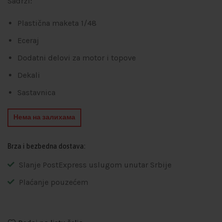
Sadrži:
Plastična maketa 1/48
Eceraj
Dodatni delovi za motor i topove
Dekali
Sastavnica
Нема на залихама
Brza i bezbedna dostava:
Slanje PostExpress uslugom unutar Srbije
Plaćanje pouzećem