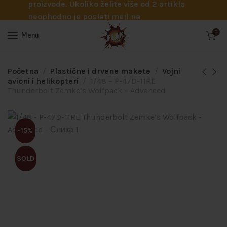
proizvode. Ukoliko želite više od 2 artikla
neophodno je poslati mejl na
info@flakhobby.com sa preciznim šiframa
0
Menu
proizvoda. Svakako nas možete pozvati
telefonom na broj 0641129145 ukoliko je
potrebna pomoć oko odabira.
Početna
Plastične i drvene makete
Vojni
avioni i helikopteri
1/48 – P-47D-11RE
Thunderbolt Zemke’s Wolfpack – Advanced
-15%
SOLD