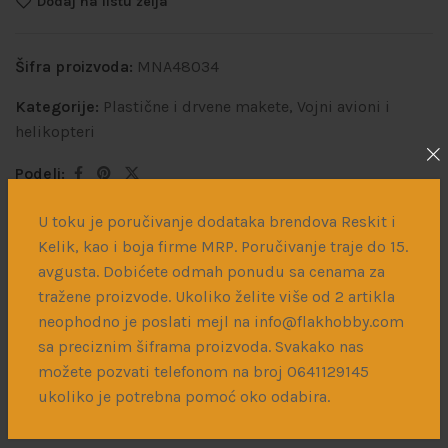
Dodaj na listu želja
Šifra proizvoda:
MNA48034
Kategorije:
Plastične i drvene makete
,
Vojni avioni i
helikopteri
Podeli:
U toku je poručivanje dodataka brendova Reskit i
Kelik, kao i boja firme MRP. Poručivanje traje do 15.
Opis
Dodatne informacije
Dostava
avgusta. Dobićete odmah ponudu sa cenama za
tražene proizvode. Ukoliko želite više od 2 artikla
P-47D Thunderbolt was the backbone of the 56th FG—
neophodno je poslati mejl na info@flakhobby.com
Hub Zemke’s famous “Wolfpack.” This advanced kit lets
sa preciznim šiframa proizvoda. Svakako nas
you build one of the jets with detailed representation of
možete pozvati telefonom na broj 0641129145
engine, cockpit interior, additional details, including
ukoliko je potrebna pomoć oko odabira.
Photo-Etched and Clear parts for enchased realism.