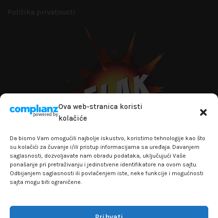
Politika privatnosti
Ova web-stranica koristi
kolačiće
Da bismo Vam omogućili najbolje iskustvo, koristimo tehnologije kao što
su kolačići za čuvanje i/ili pristup informacijama sa uređaja. Davanjem
saglasnosti, dozvoljavate nam obradu podataka, uključujući Vaše
+381641129145
ponašanje pri pretraživanju i jedinstvene identifikatore na ovom sajtu.
Odbijanjem saglasnosti ili povlačenjem iste, neke funkcije i mogućnosti
info@flakhobby.com
sajta mogu biti ograničene.
Adresa: Paunova 24 - TC Banjica
Lokal 102, prvi sprat
Prihvati