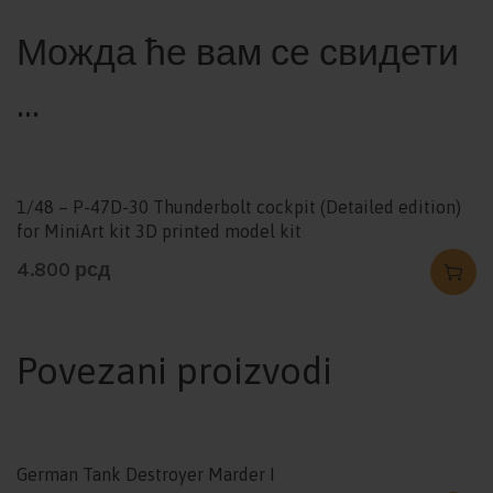
Можда ће вам се свидети
…
1/48 – P-47D-30 Thunderbolt cockpit (Detailed edition)
for MiniArt kit 3D printed model kit
4.800
рсд
Povezani proizvodi
German Tank Destroyer Marder I