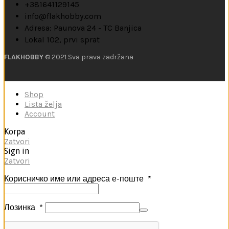
+381641129145
info@flakhobby.com
Adresa: Paunova 24 - TC Banjica
Lokal 102, prvi sprat
FLAKHOBBY
© 2021 Sva prava zadržana
Shop
Lista želja
Account
Korpa
Zatvori
Sign in
Zatvori
Корисничко име или адреса е-поште
*
Лозинка
*