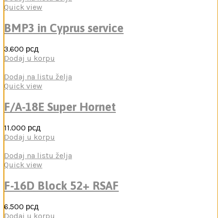
Quick view
BMP3 in Cyprus service
3.600
рсд
Dodaj u korpu
Dodaj na listu želja
Quick view
F/A-18E Super Hornet
11.000
рсд
Dodaj u korpu
Dodaj na listu želja
Quick view
F-16D Block 52+ RSAF
6.500
рсд
Dodaj u korpu