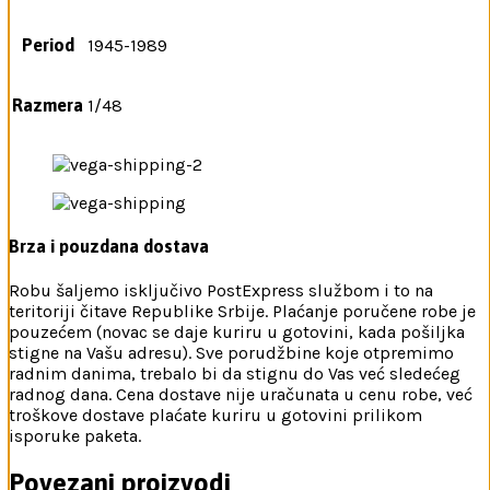
Period
1945-1989
Razmera
1/48
Brza i pouzdana dostava
Robu šaljemo isključivo PostExpress službom i to na
teritoriji čitave Republike Srbije. Plaćanje poručene robe je
pouzećem (novac se daje kuriru u gotovini, kada pošiljka
stigne na Vašu adresu). Sve porudžbine koje otpremimo
radnim danima, trebalo bi da stignu do Vas već sledećeg
radnog dana. Cena dostave nije uračunata u cenu robe, već
troškove dostave plaćate kuriru u gotovini prilikom
isporuke paketa.
Povezani proizvodi