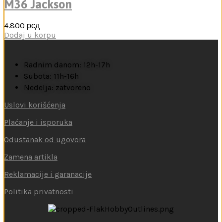
M36 Jackson
4.800
рсд
Dodaj u korpu
Radnim danom: 12h-17h
Subota: 11h-16h
Nedelja: zatvoreno
Uslovi korišćenja
Plaćanje i isporuka
Odustanak od ugovora
Zamena artikla
Reklamacije i garanacije
Politika privatnosti