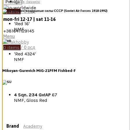
Pretraga
Knjige, časopisi
0
items
/
0
рсд
Военно-воздушные силы СССР
(Soviet Air Forces 1918-1992)
mon-fri 12-17 | sat 11-16
‘Red 16’
NMF
+381641129145
Menu
0
items
/
0
рсд
‘Red 4324’
NMF
Mikoyan-Gurevich MiG-21PFM Fishbed-F
4 Sqn. 234 GvIAP
67
NMF
, Gloss Red
Brand
Academy