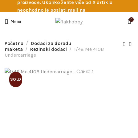
proizvode. Ukoliko želite više od 2 artikla
neophodno je poslati mejl na
info@flakhobby.com sa preciznim šiframa
0
Menu
proizvoda. Svakako nas možete pozvati
telefonom na broj 0641129145 ukoliko je
potrebna pomoć oko odabira.
Početna
Dodaci za doradu
maketa
Rezinski dodaci
1/48 Me 410B
Undercarriage
SOLD