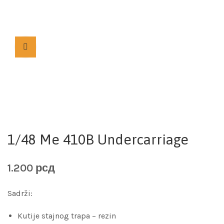
1/48 Me 410B Undercarriage
1.200
рсд
Sadrži:
Kutije stajnog trapa – rezin