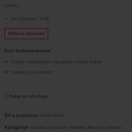
Sadrži:
Set točkova – 1/48
Нема на залихама
Brza i bezbedna dostava:
Slanje PostExpress uslugom unutar Srbije
Plaćanje pouzećem
Dodaj na listu želja
Šifra proizvoda:
RS48-0204
Kategorije:
Dodaci za doradu maketa
,
Rezinski dodaci