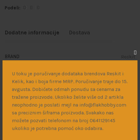
Podeli:
Dodatne informacije
Dostava
Reskit
BRAND
1/48
U toku je poručivanje dodataka brendova Reskit i
RAZMERA
Kelik, kao i boja firme MRP. Poručivanje traje do 15.
avgusta. Dobićete odmah ponudu sa cenama za
tražene proizvode. Ukoliko želite više od 2 artikla
Povezani proizvodi
neophodno je poslati mejl na info@flakhobby.com
sa preciznim šiframa proizvoda. Svakako nas
možete pozvati telefonom na broj 0641129145
ukoliko je potrebna pomoć oko odabira.
Italienfeldzug – German Tanks and Vehicles 43-45 vol.1