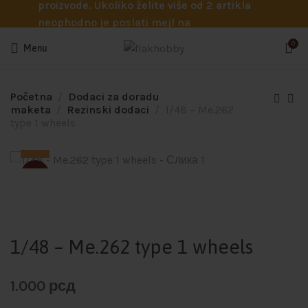
proizvode. Ukoliko želite više od 2 artikla
neophodno je poslati mejl na
info@flakhobby.com sa preciznim šiframa
0
Menu
proizvoda. Svakako nas možete pozvati
telefonom na broj 0641129145 ukoliko je
potrebna pomoć oko odabira.
Početna
Dodaci za doradu
maketa
Rezinski dodaci
1/48 – Me.262
type 1 wheels
SOLD
1/48 – Me.262 type 1 wheels
1.000
рсд