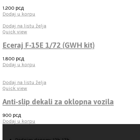
1.200
рсд
Dodaj u korpu
Dodaj na listu želja
Quick view
Eceraj F-15E 1/72 (GWH kit)
1.800
рсд
Dodaj u korpu
Dodaj na listu želja
Quick view
Anti-slip dekali za oklopna vozila
900
рсд
Dodaj u korpu
Radnim danom: 12h-17h