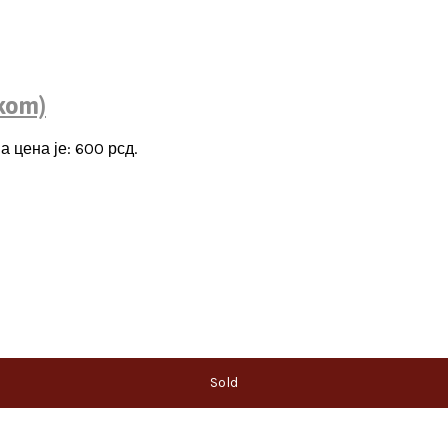
5kom)
а цена је: 600 рсд.
Sold