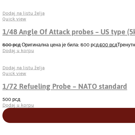
Dodaj na listu želja
Quick view
1/48 Angle Of Attack probes – US type (
800
рсд
Оригинална цена је била: 800 рсд.
600
рсд
Тренутн
Dodaj u korpu
Dodaj na listu želja
Quick view
1/72 Refueling Probe – NATO standard
500
рсд
Dodaj u korpu