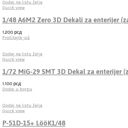
Dodaj na listu želja
Quick view
1/48 A6M2 Zero 3D Dekali za enterijer (z
1.200
рсд
Pročitajte još
Dodaj na listu želja
Quick view
1/72 MiG-29 SMT 3D Dekal za enterijer (z
1.100
рсд
Dodaj u korpu
Dodaj na listu želja
Quick view
P-51D-15+ LööK1/48