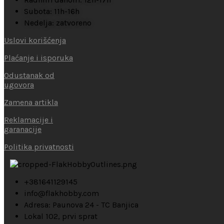
Subota: 11h-16h
Nedelja: zatvoreno
Uslovi korišćenja
Plaćanje i isporuka
Odustanak od
ugovora
Zamena artikla
Reklamacije i
garanacije
Politika privatnosti
+381641129145
info@flakhobby.com
Adresa: Paunova 24 - TC Banjica
Lokal 102, prvi sprat