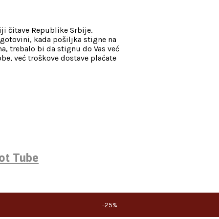
ji čitave Republike Srbije.
gotovini, kada pošiljka stigne na
, trebalo bi da stignu do Vas već
be, već troškove dostave plaćate
tot Tube
-25%