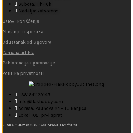
Subota: 11h-16h
Nedelja: zatvoreno
Uslovi korišćenja
Plaćanje i isporuka
Odustanak od ugovora
Zamena artikla
Reklamacije i garanacije
Politika privatnosti
+381641129145
info@flakhobby.com
Adresa: Paunova 24 - TC Banjica
Lokal 102, prvi sprat
FLAKHOBBY
© 2021 Sva prava zadržana