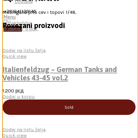
Dostava
+381641129145
Mesingana pito cev i topovi 1/48.
Menu
Povezani proizvodi
0
items
/
0
рсд
Dodaj na listu želja
Quick view
Italienfeldzug – German Tanks and
Vehicles 43-45 vol.2
1.200
рсд
Dodaj u korpu
Sold
Dodaj na listu želja
Quick view