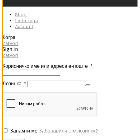
Shop
Lista želja
Account
Korpa
Zatvori
Sign in
Zatvori
Корисничко име или адреса е-поште
*
Лозинка
*
Запамти ме
Заборавили сте лозинку?