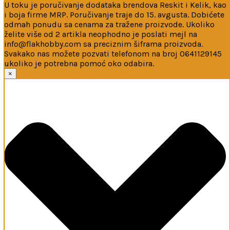
U toku je poručivanje dodataka brendova Reskit i Kelik, kao
i boja firme MRP. Poručivanje traje do 15. avgusta. Dobićete
odmah ponudu sa cenama za tražene proizvode. Ukoliko
želite više od 2 artikla neophodno je poslati mejl na
info@flakhobby.com sa preciznim šiframa proizvoda.
Svakako nas možete pozvati telefonom na broj 0641129145
ukoliko je potrebna pomoć oko odabira.
Ova web-stranica koristi kolačiće
×