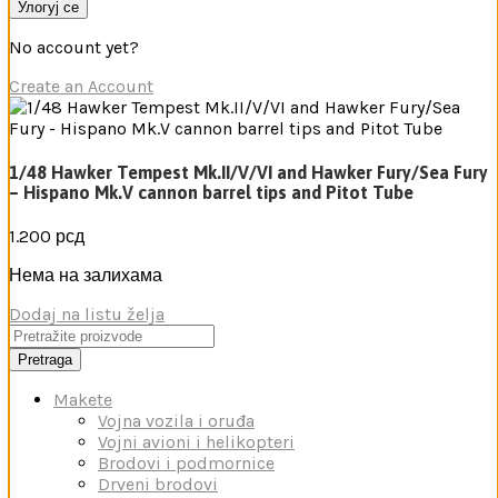
Улогуј се
No account yet?
Create an Account
1/48 Hawker Tempest Mk.II/V/VI and Hawker Fury/Sea Fury
– Hispano Mk.V cannon barrel tips and Pitot Tube
1.200
рсд
Нема на залихама
Dodaj na listu želja
Pretraga
Makete
Vojna vozila i oruđa
Vojni avioni i helikopteri
Brodovi i podmornice
Drveni brodovi