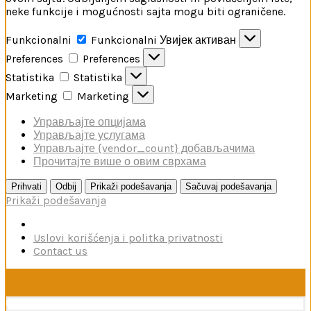
neke funkcije i mogućnosti sajta mogu biti ograničene.
Funkcionalni
Funkcionalni
Увијек активан
Preferences
Preferences
Statistika
Statistika
Marketing
Marketing
Управљајте опцијама
Управљајте услугама
Управљајте {vendor_count} добављачима
Прочитајте више о овим сврхама
Prihvati
Odbij
Prikaži podešavanja
Sačuvaj podešavanja
Prikaži podešavanja
Uslovi korišćenja i politka privatnosti
Contact us
U toku je poručivanje dodataka brendova Reskit i Kelik,