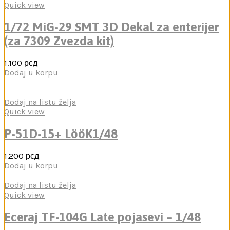
Quick view
1/72 MiG-29 SMT 3D Dekal za enterijer
(za 7309 Zvezda kit)
1.100
рсд
Dodaj u korpu
Dodaj na listu želja
Quick view
P-51D-15+ LööK1/48
1.200
рсд
Dodaj u korpu
Dodaj na listu želja
Quick view
Eceraj TF-104G Late pojasevi – 1/48