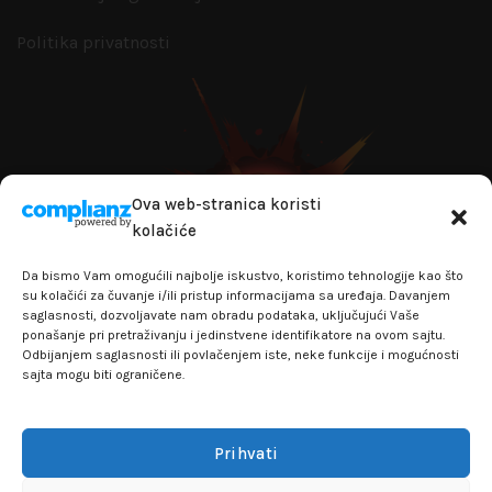
Politika privatnosti
Ova web-stranica koristi
kolačiće
Da bismo Vam omogućili najbolje iskustvo, koristimo tehnologije kao što
su kolačići za čuvanje i/ili pristup informacijama sa uređaja. Davanjem
saglasnosti, dozvoljavate nam obradu podataka, uključujući Vaše
ponašanje pri pretraživanju i jedinstvene identifikatore na ovom sajtu.
Odbijanjem saglasnosti ili povlačenjem iste, neke funkcije i mogućnosti
sajta mogu biti ograničene.
+381641129145
info@flakhobby.com
Adresa: Paunova 24 - TC Banjica
Prihvati
Lokal 102, prvi sprat