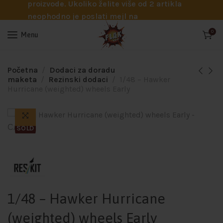
proizvode. Ukoliko želite više od 2 artikla
neophodno je poslati mejl na
info@flakhobby.com sa preciznim šiframa
0
Menu
proizvoda. Svakako nas možete pozvati
telefonom na broj 0641129145 ukoliko je
potrebna pomoć oko odabira.
Početna
Dodaci za doradu
maketa
Rezinski dodaci
1/48 – Hawker
Hurricane (weighted) wheels Early
SOLD
1/48 – Hawker Hurricane
(weighted) wheels Early