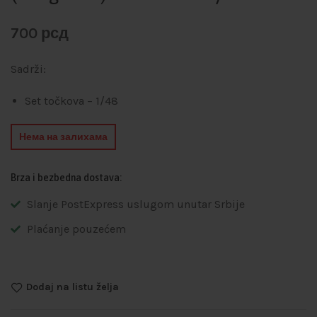
700
рсд
Sadrži:
Set točkova – 1/48
Нема на залихама
Brza i bezbedna dostava:
Slanje PostExpress uslugom unutar Srbije
Plaćanje pouzećem
Dodaj na listu želja