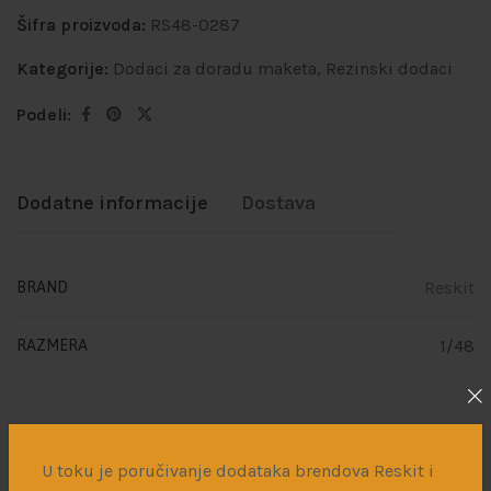
Šifra proizvoda:
RS48-0287
Kategorije:
Dodaci za doradu maketa
,
Rezinski dodaci
Podeli:
Dodatne informacije
Dostava
Reskit
BRAND
1/48
RAZMERA
Povezani proizvodi
U toku je poručivanje dodataka brendova Reskit i