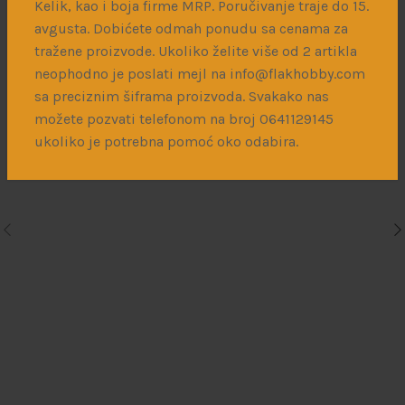
Kelik, kao i boja firme MRP. Poručivanje traje do 15.
avgusta. Dobićete odmah ponudu sa cenama za
Italienfeldzug – German Tanks and Vehicles 43-45 vol.2
tražene proizvode. Ukoliko želite više od 2 artikla
neophodno je poslati mejl na info@flakhobby.com
1.200
рсд
sa preciznim šiframa proizvoda. Svakako nas
možete pozvati telefonom na broj 0641129145
ukoliko je potrebna pomoć oko odabira.