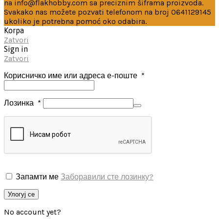
na info@flakhobby.com sa preciznim šiframa proizvoda.
Svakako nas možete pozvati telefonom na broj 0641129145
ukoliko je potrebna pomoć oko odabira.
Korpa
Zatvori
Sign in
Zatvori
Корисничко име или адреса е-поште
*
Лозинка
*
Запамти ме
Заборавили сте лозинку?
Улогуј се
No account yet?