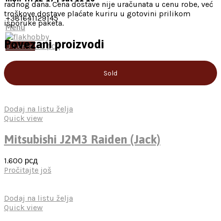
radnog dana. Cena dostave nije uračunata u cenu robe, već
troškove dostave plaćate kuriru u gotovini prilikom
+381641129145
isporuke paketa.
Menu
Povezani proizvodi
0
items
/
0
рсд
Sold
Dodaj na listu želja
Quick view
Mitsubishi J2M3 Raiden (Jack)
1.600
рсд
Pročitajte još
Dodaj na listu želja
Quick view