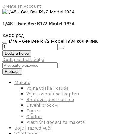
Create an Account
1/48 – Gee Bee R1/2 Model 1934
3.600
рсд
1/48 - Gee Bee R1/2 Model 1934 количина
Dodaj u korpu
Dodaj na listu želja
Pretraga
Makete
Vojna vozila i oruđa
Vojni avioni i helikopteri
Brodovi i podmornice
Drveni brodovi
Figure
Civilno
Plastični dodaci za makete
Boje i razređivači
Weathering