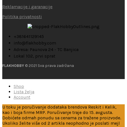
Reklamacije i garanacije
Politika privatnosti
+381641129145
info@flakhobby.com
Adresa: Paunova 24 - TC Banjica
Lokal 102, prvi sprat
FLAKHOBBY
© 2021 Sva prava zadržana
Shop
Lista želja
Account
U toku je poručivanje dodataka brendova Reskit i Kelik,
kao i boja firme MRP. Poručivanje traje do 15. avgusta.
Dobićete odmah ponudu sa cenama za tražene proizvode.
Ukoliko želite više od 2 artikla neophodno je poslati mejl