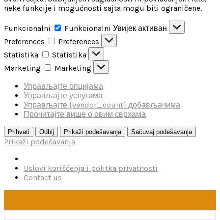
neke funkcije i mogućnosti sajta mogu biti ograničene.
Funkcionalni
Funkcionalni
Увијек активан
Preferences
Preferences
Statistika
Statistika
Marketing
Marketing
Управљајте опцијама
Управљајте услугама
Управљајте {vendor_count} добављачима
Прочитајте више о овим сврхама
Prihvati
Odbij
Prikaži podešavanja
Sačuvaj podešavanja
Prikaži podešavanja
Uslovi korišćenja i politka privatnosti
Contact us
U toku je poručivanje dodataka brendova Reskit i Kelik,