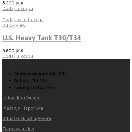
5.300
рсд
Dodaj u korpu
Dodaj na listu želja
Quick view
U.S. Heavy Tank T30/T34
5.600
рсд
Dodaj u korpu
Radnim danom: 12h-17h
Subota: 11h-16h
Nedelja: zatvoreno
Uslovi korišćenja
Plaćanje i isporuka
Odustanak od ugovora
Zamena artikla