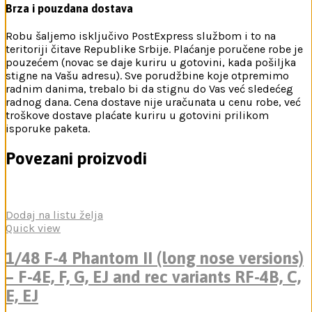
Brza i pouzdana dostava
Robu šaljemo isključivo PostExpress službom i to na
teritoriji čitave Republike Srbije. Plaćanje poručene robe je
pouzećem (novac se daje kuriru u gotovini, kada pošiljka
stigne na Vašu adresu). Sve porudžbine koje otpremimo
radnim danima, trebalo bi da stignu do Vas već sledećeg
radnog dana. Cena dostave nije uračunata u cenu robe, već
troškove dostave plaćate kuriru u gotovini prilikom
isporuke paketa.
Povezani proizvodi
Dodaj na listu želja
Quick view
1/48 F-4 Phantom II (long nose versions)
– F-4E, F, G, EJ and rec variants RF-4B, C,
E, EJ