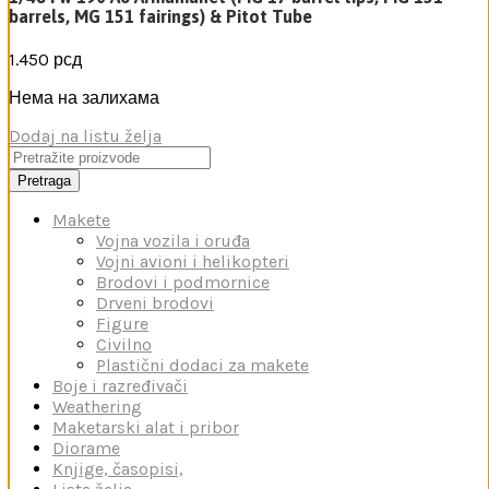
barrels, MG 151 fairings) & Pitot Tube
1.450
рсд
Нема на залихама
Dodaj na listu želja
Pretraga
Makete
Vojna vozila i oruđa
Vojni avioni i helikopteri
Brodovi i podmornice
Drveni brodovi
Figure
Civilno
Plastični dodaci za makete
Boje i razređivači
Weathering
Maketarski alat i pribor
Diorame
Knjige, časopisi,