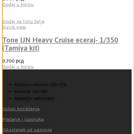
Dodaj u korpu
Dodaj na listu želja
Quick view
Tone IJN Heavy Cruise eceraj- 1/350
(Tamiya kit)
3.700
рсд
Dodaj u korpu
Radnim danom: 12h-17h
Subota: 11h-16h
Nedelja: zatvoreno
Uslovi korišćenja
Plaćanje i isporuka
Odustanak od ugovora