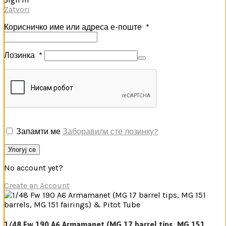
Zatvori
Корисничко име или адреса е-поште
*
Лозинка
*
Запамти ме
Заборавили сте лозинку?
Улогуј се
No account yet?
Create an Account
1/48 Fw 190 A6 Armamanet (MG 17 barrel tips, MG 151