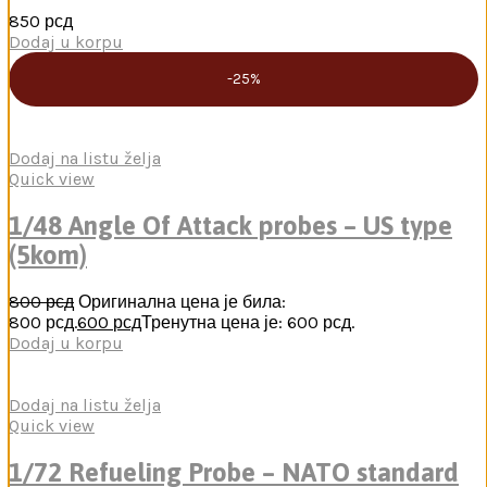
850
рсд
Dodaj u korpu
-25%
Dodaj na listu želja
Quick view
1/48 Angle Of Attack probes – US type
(5kom)
800
рсд
Оригинална цена је била:
800 рсд.
600
рсд
Тренутна цена је: 600 рсд.
Dodaj u korpu
Dodaj na listu želja
Quick view
1/72 Refueling Probe – NATO standard