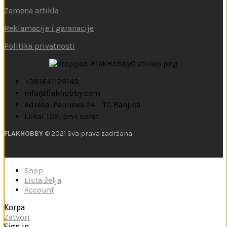
Zamena artikla
Reklamacije i garanacije
Politika privatnosti
+381641129145
info@flakhobby.com
Adresa: Paunova 24 - TC Banjica
Lokal 102, prvi sprat
FLAKHOBBY
© 2021 Sva prava zadržana
Shop
Lista želja
Account
Korpa
Zatvori
Sign in