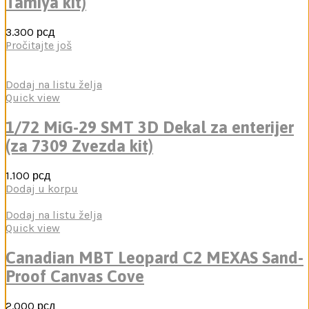
Tamiya kit)
3.300
рсд
Pročitajte još
Dodaj na listu želja
Quick view
1/72 MiG-29 SMT 3D Dekal za enterijer
(za 7309 Zvezda kit)
1.100
рсд
Dodaj u korpu
Dodaj na listu želja
Quick view
Canadian MBT Leopard C2 MEXAS Sand-
Proof Canvas Cove
2.000
рсд