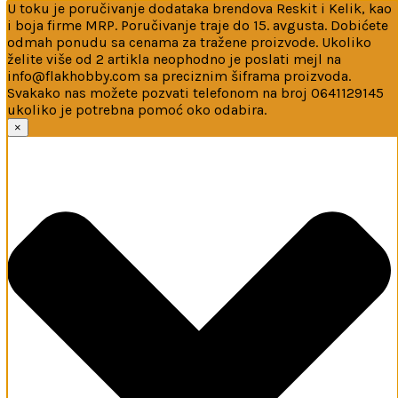
U toku je poručivanje dodataka brendova Reskit i Kelik, kao
i boja firme MRP. Poručivanje traje do 15. avgusta. Dobićete
odmah ponudu sa cenama za tražene proizvode. Ukoliko
želite više od 2 artikla neophodno je poslati mejl na
info@flakhobby.com sa preciznim šiframa proizvoda.
Svakako nas možete pozvati telefonom na broj 0641129145
ukoliko je potrebna pomoć oko odabira.
Ova web-stranica koristi kolačiće
×