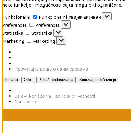
neke funkcije i mogućnosti sajta mogu biti ograničene.
Funkcionalni
Funkcionalni
Увијек активан
Preferences
Preferences
Statistika
Statistika
Marketing
Marketing
Прочитајте више о овим сврхама
Prihvati
Odbij
Prikaži podešavanja
Sačuvaj podešavanja
Uslovi korišćenja i politka privatnosti
Contact us
U toku je poručivanje dodataka brendova Reskit i Kelik,
kao i boja firme MRP. Poručivanje traje do 15. avgusta.