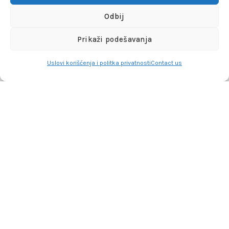
Zamena artikla
Odbij
Reklamacije i garanacije
Prikaži podešavanja
Politika privatnosti
Uslovi korišćenja i politka privatnosti
Contact us
Dodaj u korpu
Shop
Lista želja
Account
+381641129145
info@flakhobby.com
Adresa: Paunova 24 - TC Banjica
Lokal 102, prvi sprat
FLAKHOBBY
© 2021 Sva prava zadržana