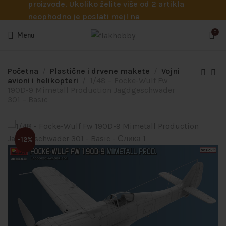
proizvode. Ukoliko želite više od 2 artikla
neophodno je poslati mejl na
info@flakhobby.com sa preciznim šiframa
0
Menu
proizvoda. Svakako nas možete pozvati
telefonom na broj 0641129145 ukoliko je
potrebna pomoć oko odabira.
Početna
Plastične i drvene makete
Vojni
avioni i helikopteri
1/48 – Focke-Wulf Fw
190D-9 Mimetall Production Jagdgeschwader
301 – Basic
-12%