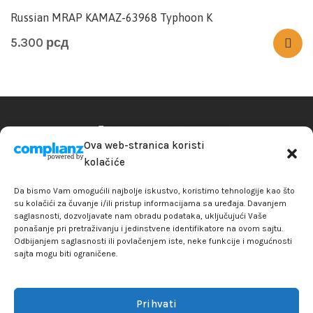
Russian MRAP KAMAZ-63968 Typhoon K
5.300
рсд
Radnim danom: 12h-17h
Ova web-stranica koristi
Subota: 11h-16h
kolačiće
Nedelja: zatvoreno
Da bismo Vam omogućili najbolje iskustvo, koristimo tehnologije kao što
su kolačići za čuvanje i/ili pristup informacijama sa uređaja. Davanjem
saglasnosti, dozvoljavate nam obradu podataka, uključujući Vaše
Uslovi korišćenja
ponašanje pri pretraživanju i jedinstvene identifikatore na ovom sajtu.
Odbijanjem saglasnosti ili povlačenjem iste, neke funkcije i mogućnosti
sajta mogu biti ograničene.
Plaćanje i isporuka
Odustanak od ugovora
Prihvati