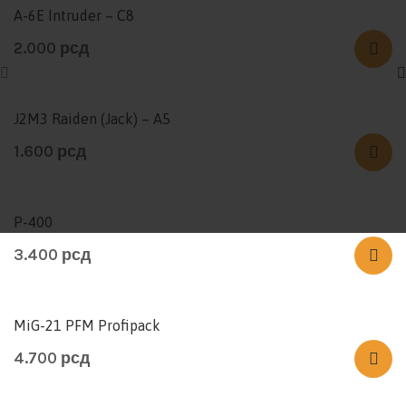
A-6E Intruder – C8
2.000
рсд
J2M3 Raiden (Jack) – A5
1.600
рсд
P-400
3.400
рсд
MiG-21 PFM Profipack
4.700
рсд