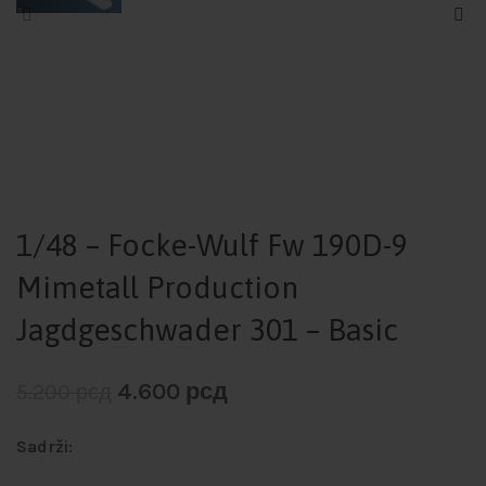
1/48 – Focke-Wulf Fw 190D-9
Mimetall Production
Jagdgeschwader 301 – Basic
4.600
рсд
5.200
рсд
Sadrži: