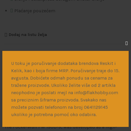
Plaćanje pouzećem
Dodaj na listu želja
Šifra proizvoda:
MNA48040
U toku je poručivanje dodataka brendova Reskit i
Kategorije:
Plastične i drvene makete
,
Vojni avioni i
Kelik, kao i boja firme MRP. Poručivanje traje do 15.
helikopteri
avgusta. Dobićete odmah ponudu sa cenama za
Podeli:
tražene proizvode. Ukoliko želite više od 2 artikla
neophodno je poslati mejl na info@flakhobby.com
sa preciznim šiframa proizvoda. Svakako nas
možete pozvati telefonom na broj 0641129145
Opis
Dodatne informacije
Dostava
ukoliko je potrebna pomoć oko odabira.
The Focke-Wulf FW 190D-9, was developed as a high-