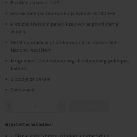
Plastična maketa 1/48
Veoma detaljna reprodukcija aviona Fw 190 D-9
Precizno izvedeni paneli i zakivci na površinama
aviona
Detaljno urađena pilotska kabina sa instrument
tablom i sedištem
Mogućnost izrade otvorenog ili zatvorenog poklopca
kabine
2 opcije za dekale
Sastavnica
Dodaj u korpu
Brza i bezbedna dostava:
Slanje PostExpress uslugom unutar Srbije