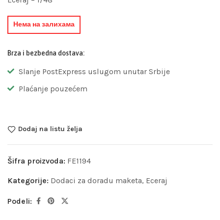
Нема на залихама
Brza i bezbedna dostava:
Slanje PostExpress uslugom unutar Srbije
Plaćanje pouzećem
Dodaj na listu želja
Šifra proizvoda:
FE1194
Kategorije:
Dodaci za doradu maketa
,
Eceraj
Podeli: