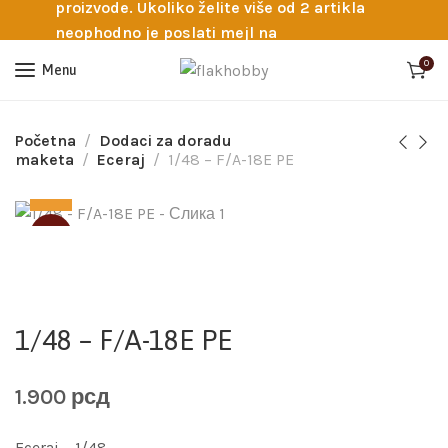
proizvode. Ukoliko želite više od 2 artikla
neophodno je poslati mejl na
info@flakhobby.com sa preciznim šiframa
0
Menu
proizvoda. Svakako nas možete pozvati
telefonom na broj 0641129145 ukoliko je
potrebna pomoć oko odabira.
Početna
Dodaci za doradu
maketa
Eceraj
1/48 – F/A-18E PE
SOLD
1/48 – F/A-18E PE
1.900
рсд
Eceraj – 1/48