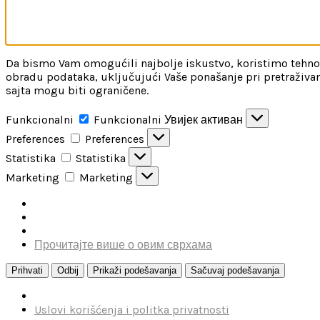
Da bismo Vam omogućili najbolje iskustvo, koristimo tehnolo
obradu podataka, uključujući Vaše ponašanje pri pretraživan
sajta mogu biti ograničene.
Funkcionalni
Funkcionalni
Увијек активан
Preferences
Preferences
Statistika
Statistika
Marketing
Marketing
Прочитајте више о овим сврхама
Prihvati
Odbij
Prikaži podešavanja
Sačuvaj podešavanja
Uslovi korišćenja i politka privatnosti