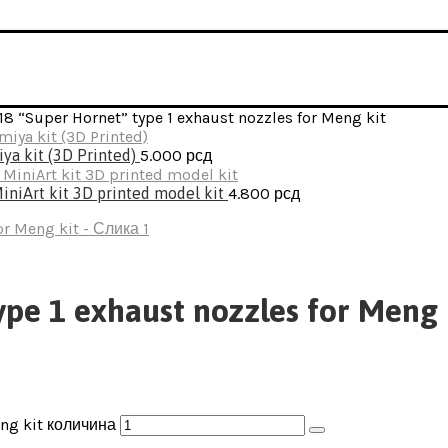
18 “Super Hornet” type 1 exhaust nozzles for Meng kit
iya kit (3D Printed)
5.000
рсд
MiniArt kit 3D printed model kit
4.800
рсд
ype 1 exhaust nozzles for Meng 
eng kit количина