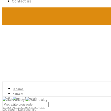
Contact us
U toku je poručivanje dodataka brendova Reskit i Kelik, 
Ukoliko želite više od 2 artikla neophodno je poslati me
ukoliko je potrebna pomoć oko odabira.
O nama
Kontakt
English
Uloguj se / Registruj se
Odaberi kategoriju