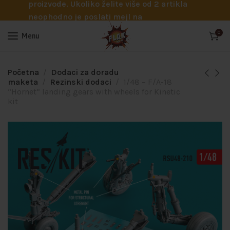
proizvode. Ukoliko želite više od 2 artikla
neophodno je poslati mejl na
info@flakhobby.com sa preciznim šiframa
0
Menu
proizvoda. Svakako nas možete pozvati
telefonom na broj 0641129145 ukoliko je
potrebna pomoć oko odabira.
Početna
Dodaci za doradu
maketa
Rezinski dodaci
1/48 – F/A-18
“Hornet” landing gears with wheels for Kinetic
kit