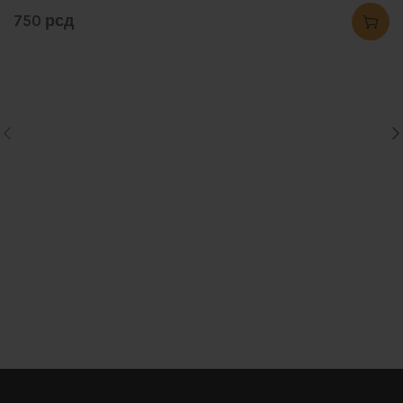
750
рсд