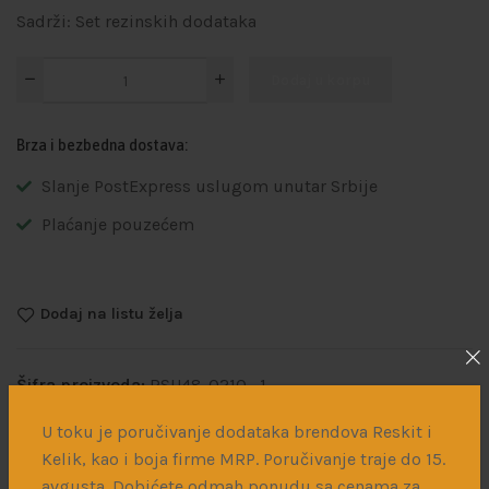
Sadrži: Set rezinskih dodataka
Dodaj u korpu
Brza i bezbedna dostava:
Slanje PostExpress uslugom unutar Srbije
Plaćanje pouzećem
Dodaj na listu želja
Šifra proizvoda:
RSU48-0210_1
Kategorije:
Dodaci za doradu maketa
,
Rezinski dodaci
U toku je poručivanje dodataka brendova Reskit i
Kelik, kao i boja firme MRP. Poručivanje traje do 15.
Podeli:
avgusta. Dobićete odmah ponudu sa cenama za