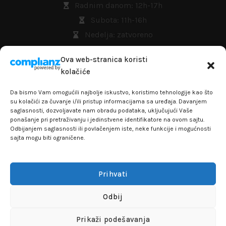
Radnim danom: 12h-17h
Subota: 11h-16h
Nedelja: zatvoreno
Uslovi korišćenja
Ova web-stranica koristi
kolačiće
Plaćanje i isporuka
Da bismo Vam omogućili najbolje iskustvo, koristimo tehnologije kao što
su kolačići za čuvanje i/ili pristup informacijama sa uređaja. Davanjem
Odustanak od ugovora
saglasnosti, dozvoljavate nam obradu podataka, uključujući Vaše
ponašanje pri pretraživanju i jedinstvene identifikatore na ovom sajtu.
Zamena artikla
Odbijanjem saglasnosti ili povlačenjem iste, neke funkcije i mogućnosti
sajta mogu biti ograničene.
Reklamacije i garanacije
Politika privatnosti
Prihvati
Odbij
Prikaži podešavanja