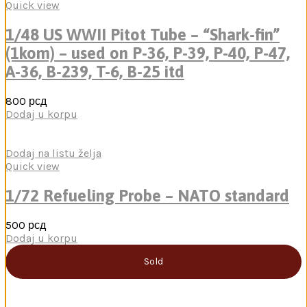
Quick view
1/48 US WWII Pitot Tube – “Shark-fin”
(1kom) – used on P-36, P-39, P-40, P-47,
A-36, B-239, T-6, B-25 itd
800
рсд
Dodaj u korpu
Dodaj na listu želja
Quick view
1/72 Refueling Probe – NATO standard
500
рсд
Dodaj u korpu
Sold