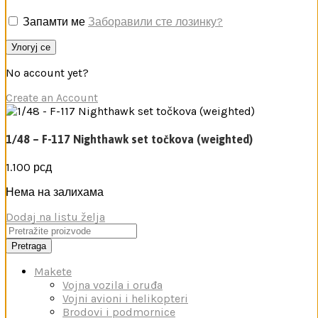
Запамти ме
Заборавили сте лозинку?
Улогуј се
No account yet?
Create an Account
1/48 – F-117 Nighthawk set točkova (weighted)
1.100
рсд
Нема на залихама
Dodaj na listu želja
Pretraga
Makete
Vojna vozila i oruđa
Vojni avioni i helikopteri
Brodovi i podmornice