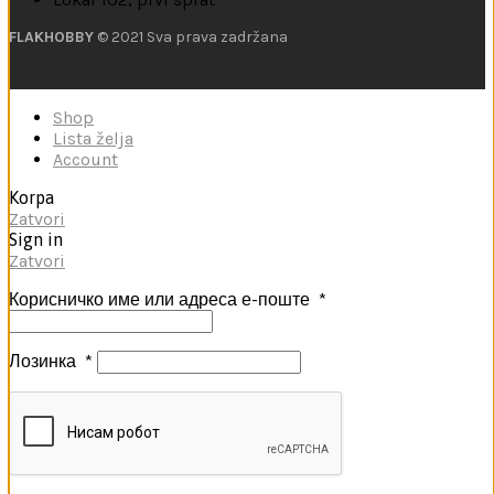
FLAKHOBBY
© 2021 Sva prava zadržana
Shop
Lista želja
Account
Korpa
Zatvori
Sign in
Zatvori
Корисничко име или адреса е-поште
*
Лозинка
*