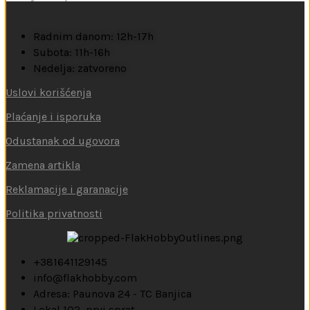
Radnim danom: 12h-17h
Subota: 11h-16h
Nedelja: zatvoreno
Uslovi korišćenja
Plaćanje i isporuka
Odustanak od ugovora
Zamena artikla
Reklamacije i garanacije
Politika privatnosti
+381641129145
info@flakhobby.com
Adresa: Paunova 24 - TC Banjica
Lokal 102, prvi sprat