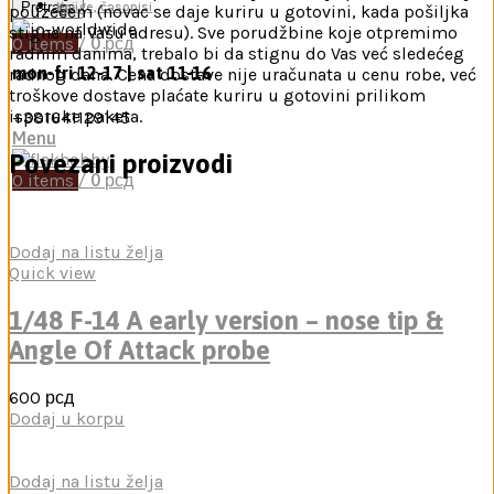
Pretraga
Knjige, časopisi
pouzećem (novac se daje kuriru u gotovini, kada pošiljka
stigne na Vašu adresu). Sve porudžbine koje otpremimo
0
items
/
0
рсд
radnim danima, trebalo bi da stignu do Vas već sledećeg
mon-fri 12-17 | sat 11-16
radnog dana. Cena dostave nije uračunata u cenu robe, već
troškove dostave plaćate kuriru u gotovini prilikom
isporuke paketa.
+381641129145
Menu
Povezani proizvodi
0
items
/
0
рсд
Dodaj na listu želja
Quick view
1/48 F-14 A early version – nose tip &
Angle Of Attack probe
600
рсд
Dodaj u korpu
Dodaj na listu želja