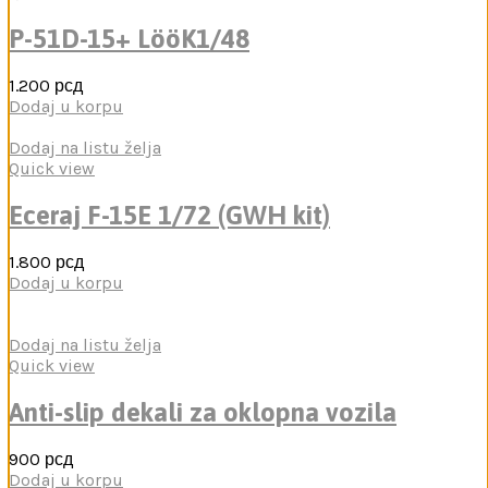
P-51D-15+ LööK1/48
1.200
рсд
Dodaj u korpu
Dodaj na listu želja
Quick view
Eceraj F-15E 1/72 (GWH kit)
1.800
рсд
Dodaj u korpu
Dodaj na listu želja
Quick view
Anti-slip dekali za oklopna vozila
900
рсд
Dodaj u korpu