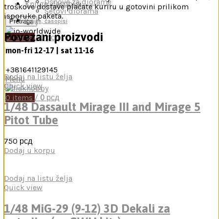
Osnove za diorame
Knjige, časopisi,
troškove dostave plaćate kuriru u gotovini prilikom
Setovi diorama
isporuke paketa.
Pretraga
Knjige, časopisi
Povezani proizvodi
0
items
/
0
рсд
mon-fri 12-17 | sat 11-16
+381641129145
Dodaj na listu želja
Menu
Quick view
0
items
/
0
рсд
1/48 Dassault Mirage III and Mirage 5
Pitot Tube
750
рсд
Dodaj u korpu
Dodaj na listu želja
Quick view
1/48 MiG-29 (9-12) 3D Dekali za