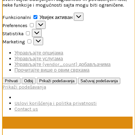
neke funkcije i mogućnosti sajta mogu biti ograničene.
Funkcionalni
Funkcionalni
Увијек активан
Preferences
Preferences
Statistika
Statistika
Marketing
Marketing
Управљајте опцијама
Управљајте услугама
Управљајте {vendor_count} добављачима
Прочитајте више о овим сврхама
Prihvati
Odbij
Prikaži podešavanja
Sačuvaj podešavanja
Prikaži podešavanja
Uslovi korišćenja i politka privatnosti
Contact us
U toku je poručivanje dodataka brendova Reskit i Kelik,