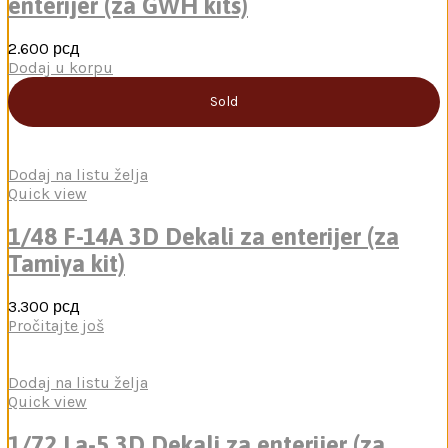
enterijer (za GWH kits)
2.600
рсд
Dodaj u korpu
Sold
Dodaj na listu želja
Quick view
1/48 F-14A 3D Dekali za enterijer (za
Tamiya kit)
3.300
рсд
Pročitajte još
Dodaj na listu želja
Quick view
1/72 La-5 3D Dekali za enterijer (za