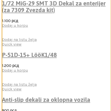
1/72 MiG-29 SMT 3D Dekal za enterijer
(za 7309 Zvezda kit)
1.100
рсд
Dodaj u korpu
Dodaj na listu želja
Quick view
P-51D-15+ LööK1/48
1.200
рсд
Dodaj u korpu
Dodaj na listu želja
Quick view
Anti-slip dekali za oklopna vozila
900
рсд