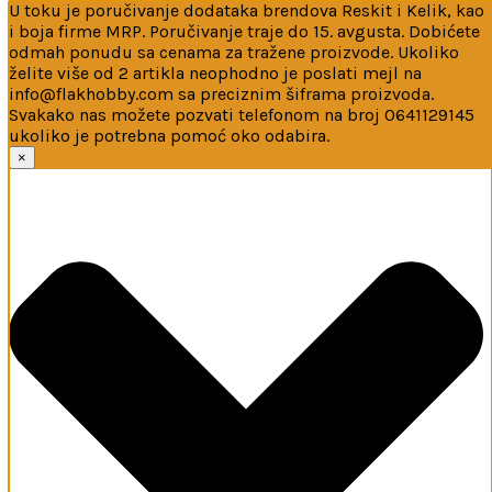
U toku je poručivanje dodataka brendova Reskit i Kelik, kao
i boja firme MRP. Poručivanje traje do 15. avgusta. Dobićete
odmah ponudu sa cenama za tražene proizvode. Ukoliko
želite više od 2 artikla neophodno je poslati mejl na
info@flakhobby.com sa preciznim šiframa proizvoda.
Svakako nas možete pozvati telefonom na broj 0641129145
ukoliko je potrebna pomoć oko odabira.
Ova web-stranica koristi kolačiće
×