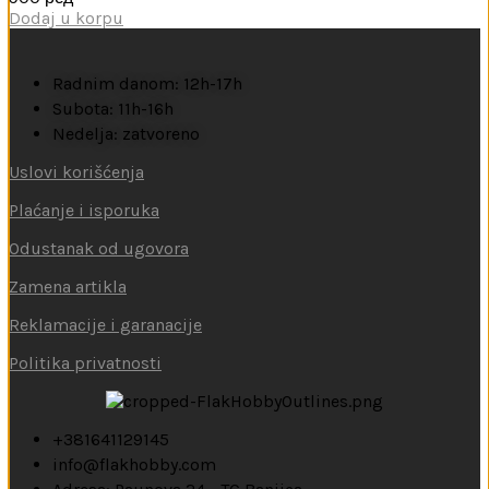
Dodaj u korpu
Radnim danom: 12h-17h
Subota: 11h-16h
Nedelja: zatvoreno
Uslovi korišćenja
Plaćanje i isporuka
Odustanak od ugovora
Zamena artikla
Reklamacije i garanacije
Politika privatnosti
+381641129145
info@flakhobby.com