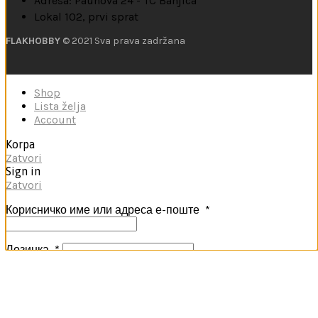
Adresa: Paunova 24 - TC Banjica
Lokal 102, prvi sprat
FLAKHOBBY
© 2021 Sva prava zadržana
Shop
Lista želja
Account
Korpa
Zatvori
Sign in
Zatvori
Корисничко име или адреса е-поште
*
Лозинка
*