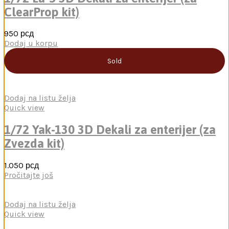
ClearProp kit)
950
рсд
Dodaj u korpu
Sold
Dodaj na listu želja
Quick view
1/72 Yak-130 3D Dekali za enterijer (za
Zvezda kit)
1.050
рсд
Pročitajte još
Dodaj na listu želja
Quick view