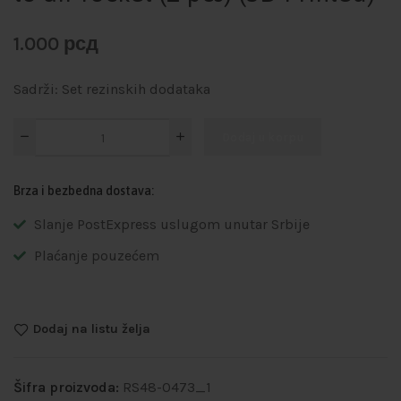
1.000
рсд
Sadrži: Set rezinskih dodataka
Dodaj u korpu
Brza i bezbedna dostava:
Slanje PostExpress uslugom unutar Srbije
Plaćanje pouzećem
Dodaj na listu želja
Šifra proizvoda:
RS48-0473_1