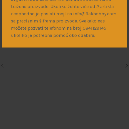
tražene proizvode. Ukoliko želite više od 2 artikla
neophodno je poslati mejl na info@flakhobby.com
1/48 Dassault Mirage 2000 Pitot Tube
sa preciznim šiframa proizvoda. Svakako nas
možete pozvati telefonom na broj 0641129145
700
рсд
ukoliko je potrebna pomoć oko odabira.