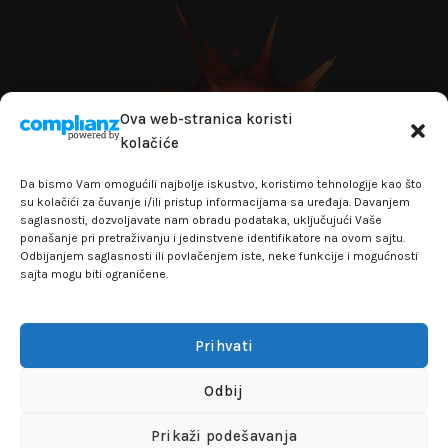
Ova web-stranica koristi
kolačiće
Da bismo Vam omogućili najbolje iskustvo, koristimo tehnologije kao što
su kolačići za čuvanje i/ili pristup informacijama sa uređaja. Davanjem
saglasnosti, dozvoljavate nam obradu podataka, uključujući Vaše
ponašanje pri pretraživanju i jedinstvene identifikatore na ovom sajtu.
Odbijanjem saglasnosti ili povlačenjem iste, neke funkcije i mogućnosti
sajta mogu biti ograničene.
+381641129145
info@flakhobby.com
Adresa: Paunova 24 - TC Banjica
Prihvati
Lokal 102, prvi sprat
Odbij
FLAKHOBBY
© 2021 Sva prava zadržana
Prikaži podešavanja