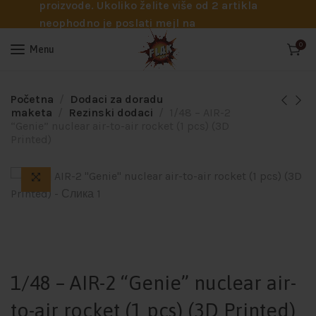
proizvode. Ukoliko želite više od 2 artikla
neophodno je poslati mejl na
info@flakhobby.com sa preciznim šiframa
0
Menu
proizvoda. Svakako nas možete pozvati
telefonom na broj 0641129145 ukoliko je
potrebna pomoć oko odabira.
Početna
Dodaci za doradu
maketa
Rezinski dodaci
1/48 – AIR-2
“Genie” nuclear air-to-air rocket (1 pcs) (3D
Printed)
1/48 – AIR-2 “Genie” nuclear air-
to-air rocket (1 pcs) (3D Printed)