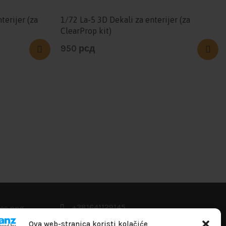
terijer (za
1/72 La-5 3D Dekali za enterijer (za
ClearProp kit)
950
рсд
+381641129145
info@flakhobby.com
Ova web-stranica koristi kolačiće