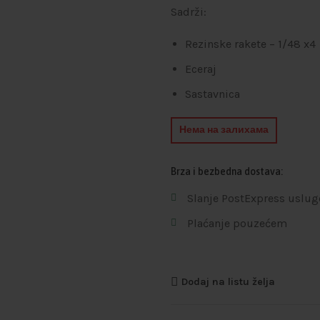
Sadrži:
Rezinske rakete – 1/48 x4
Eceraj
Sastavnica
Нема на залихама
Brza i bezbedna dostava:
Slanje PostExpress uslug
Plaćanje pouzećem
Dodaj na listu želja