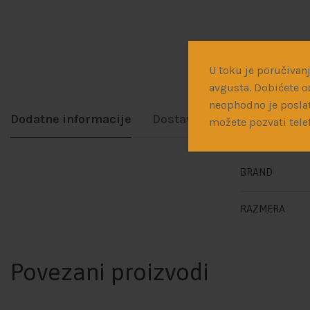
U toku je poručivanj
avgusta. Dobićete o
neophodno je poslat
Dodatne informacije
Dostava
možete pozvati tele
BRAND
RAZMERA
Povezani proizvodi