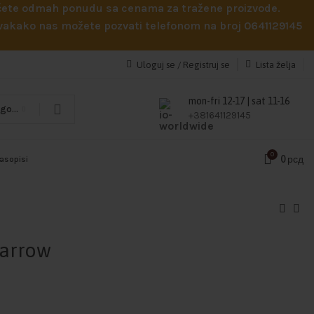
obićete odmah ponudu sa cenama za tražene proizvode.
 Svakako nas možete pozvati telefonom na broj 0641129145
Uloguj se / Registruj se
Lista želja
mon-fri 12-17 | sat 11-16
Odaberi kategoriju
+381641129145
0
0
рсд
časopisi
parrow