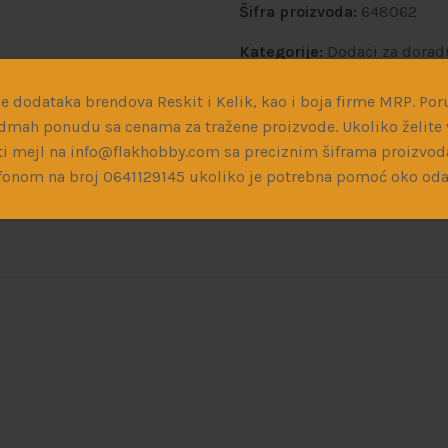
Šifra proizvoda:
648062
Kategorije:
Dodaci za dora
Podeli:
e dodataka brendova Reskit i Kelik, kao i boja firme MRP. Poru
dmah ponudu sa cenama za tražene proizvode. Ukoliko želite v
i mejl na info@flakhobby.com sa preciznim šiframa proizvod
fonom na broj 0641129145 ukoliko je potrebna pomoć oko oda