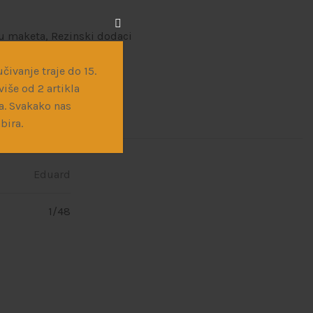
du maketa
,
Rezinski dodaci
čivanje traje do 15.
iše od 2 artikla
a. Svakako nas
bira.
Eduard
1/48