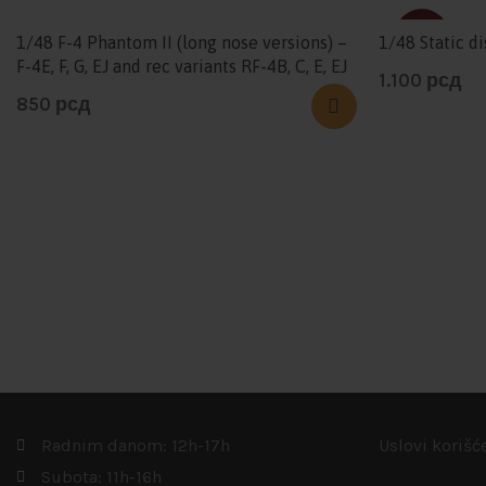
SOLD
1/48 F-4 Phantom II (long nose versions) –
1/48 Static d
F-4E, F, G, EJ and rec variants RF-4B, C, E, EJ
1.100
рсд
850
рсд
Radnim danom: 12h-17h
Uslovi korišć
Subota: 11h-16h