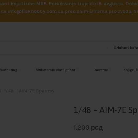
 kao i boja firme MRP. Poručivanje traje do 15. avgusta. D
ejl na info@flakhobby.com sa preciznim šiframa proizvoda.
eathering
Maketarski alat i pribor
Diorame
Knjige, 
1/48 – AIM-7E Sparrow
1/48 – AIM-7E S
1.200
рсд