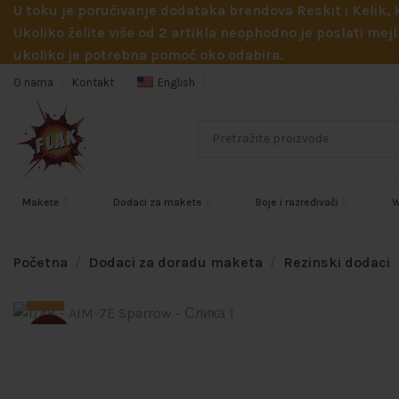
U toku je poručivanje dodataka brendova Reskit i Kelik,
Ukoliko želite više od 2 artikla neophodno je poslati m
ukoliko je potrebna pomoć oko odabira.
O nama
Kontakt
English
Makete
Dodaci za makete
Boje i razređivači
W
Početna
Dodaci za doradu maketa
Rezinski dodaci
SOLD