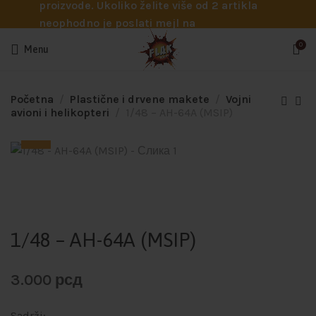
proizvode. Ukoliko želite više od 2 artikla
neophodno je poslati mejl na
info@flakhobby.com sa preciznim šiframa
0
Menu
proizvoda. Svakako nas možete pozvati
telefonom na broj 0641129145 ukoliko je
potrebna pomoć oko odabira.
Početna
Plastične i drvene makete
Vojni
avioni i helikopteri
1/48 – AH-64A (MSIP)
1/48 – AH-64A (MSIP)
3.000
рсд
Sadrži: