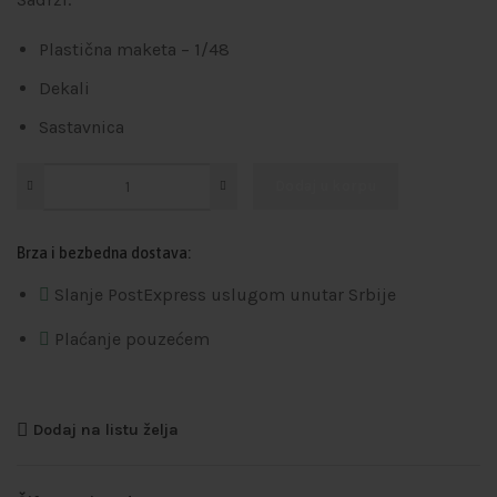
Plastična maketa – 1/48
Dekali
Sastavnica
Dodaj u korpu
Brza i bezbedna dostava:
Slanje PostExpress uslugom unutar Srbije
Plaćanje pouzećem
Dodaj na listu želja