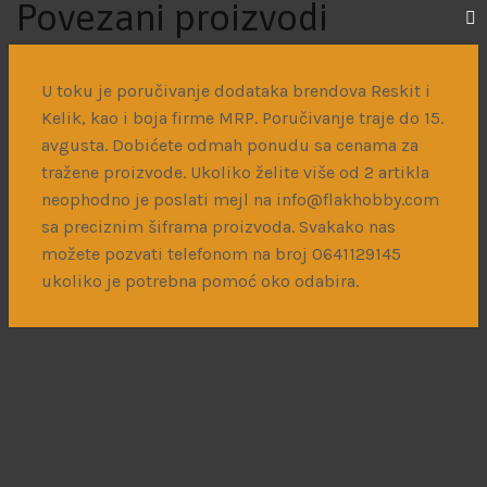
Povezani proizvodi
U toku je poručivanje dodataka brendova Reskit i
Kelik, kao i boja firme MRP. Poručivanje traje do 15.
Su-35S Flanker-E
avgusta. Dobićete odmah ponudu sa cenama za
13.500
рсд
tražene proizvode. Ukoliko želite više od 2 artikla
neophodno je poslati mejl na info@flakhobby.com
sa preciznim šiframa proizvoda. Svakako nas
možete pozvati telefonom na broj 0641129145
ukoliko je potrebna pomoć oko odabira.