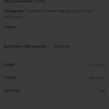
Šifra proizvoda:
A12262
Kategorije:
Plastične i drvene makete
,
Vojni avioni i
helikopteri
Podeli:
Dodatne informacije
Dostava
Academy
BRAND
Moderno
PERIOD
1/48
RAZMERA