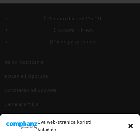
Radnim danom: 12h-17h
Subota: 11h-16h
Nedelja: zatvoreno
Uslovi korišćenja
Plaćanje i isporuka
Odustanak od ugovora
Zamena artikla
Reklamacije i garanacije
Ova web-stranica koristi
kolačiće
Politika privatnosti