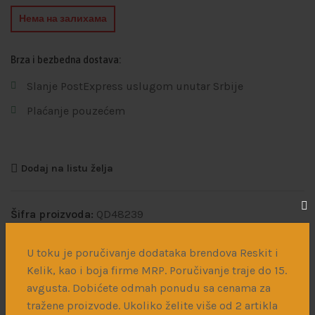
Нема на залихама
Brza i bezbedna dostava:
Slanje PostExpress uslugom unutar Srbije
Plaćanje pouzećem
Dodaj na listu želja
Šifra proizvoda:
QD48239
Kategorije:
Dodaci za doradu maketa
,
3D Dekali
U toku je poručivanje dodataka brendova Reskit i
Kelik, kao i boja firme MRP. Poručivanje traje do 15.
Podeli:
avgusta. Dobićete odmah ponudu sa cenama za
tražene proizvode. Ukoliko želite više od 2 artikla