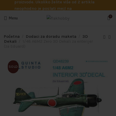
proizvode. Ukoliko želite više od 2 artikla
neophodno je poslati mejl na
info@flakhobby.com sa preciznim šiframa
0
Menu
proizvoda. Svakako nas možete pozvati
telefonom na broj 0641129145 ukoliko je
potrebna pomoć oko odabira.
Početna
Dodaci za doradu maketa
3D
Dekali
1/48 A6M2 Zero 3D Dekali za enterijer
(za Eduard)
SOLD