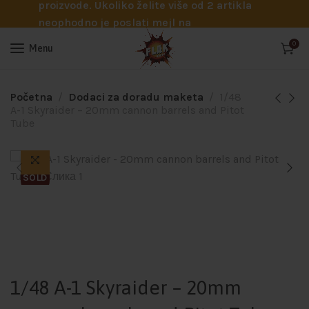
proizvode. Ukoliko želite više od 2 artikla
neophodno je poslati mejl na
info@flakhobby.com sa preciznim šiframa
0
Menu
proizvoda. Svakako nas možete pozvati
telefonom na broj 0641129145 ukoliko je
potrebna pomoć oko odabira.
Početna
Dodaci za doradu maketa
1/48
A-1 Skyraider – 20mm cannon barrels and Pitot
Tube
SOLD
1/48 A-1 Skyraider – 20mm