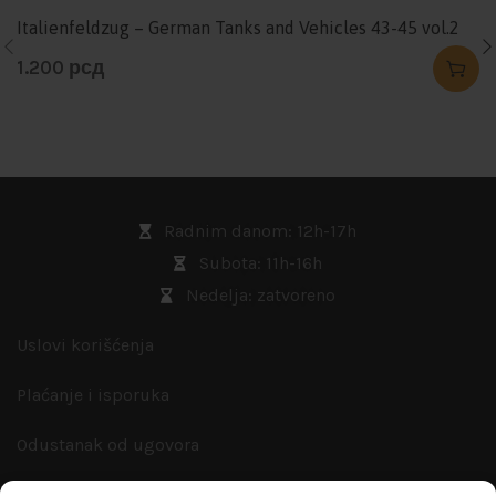
Italienfeldzug – German Tanks and Vehicles 43-45 vol.2
1.200
рсд
Radnim danom: 12h-17h
Subota: 11h-16h
Nedelja: zatvoreno
Uslovi korišćenja
Plaćanje i isporuka
Odustanak od ugovora
Zamena artikla