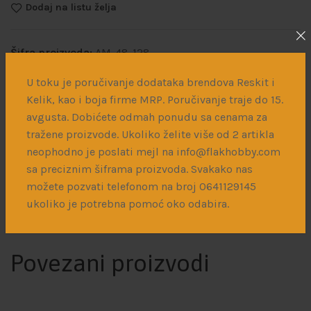
Dodaj na listu želja
Šifra proizvoda:
AM-48-128
Kategorije:
Metalni delovi
,
Dodaci za doradu maketa
U toku je poručivanje dodataka brendova Reskit i
Kelik, kao i boja firme MRP. Poručivanje traje do 15.
Podeli:
avgusta. Dobićete odmah ponudu sa cenama za
tražene proizvode. Ukoliko želite više od 2 artikla
neophodno je poslati mejl na info@flakhobby.com
Opis
Dodatne informacije
Dostava
sa preciznim šiframa proizvoda. Svakako nas
možete pozvati telefonom na broj 0641129145
ukoliko je potrebna pomoć oko odabira.
Mesingana pito cev i topovi 1/48.
Povezani proizvodi