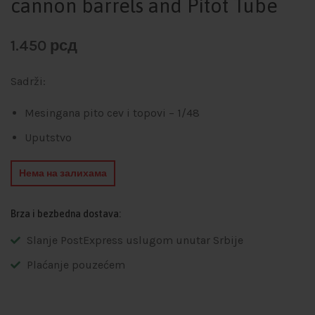
cannon barrels and Pitot Tube
1.450
рсд
Sadrži:
Mesingana pito cev i topovi – 1/48
Uputstvo
Нема на залихама
Brza i bezbedna dostava:
Slanje PostExpress uslugom unutar Srbije
Plaćanje pouzećem