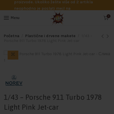
proizvode. Ukoliko želite više od 2 artikla
neophodno je poslati mejl na
info@flakhobby.com sa preciznim šiframa
0
Menu
proizvoda. Svakako nas možete pozvati
telefonom na broj 0641129145 ukoliko je
potrebna pomoć oko odabira.
Početna
Plastične i drvene makete
1/43 –
Porsche 911 Turbo 1978 Light Pink Jet-car
1/43 – Porsche 911 Turbo 1978
Light Pink Jet-car