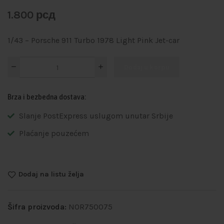
1.800
рсд
1/43 – Porsche 911 Turbo 1978 Light Pink Jet-car
Dodaj u korpu
Brza i bezbedna dostava:
Slanje PostExpress uslugom unutar Srbije
Plaćanje pouzećem
Dodaj na listu želja
Šifra proizvoda:
NOR750075