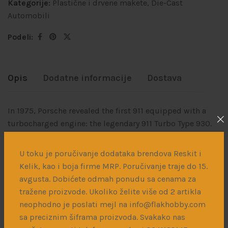
Kategorije:
Plastične i drvene makete
,
Die-Cast
Automobili
Podeli:
Opis
Dodatne informacije
Dostava
In 1975, Porsche revealed the first 911 equipped with a
turbocharged engine: the legendary 911 Turbo Type 930.
Initially conceived as a limited series to meet FIA
homologation requirements, it achieved such success
U toku je poručivanje dodataka brendova Reskit i
that production was expanded. Its impressive
Kelik, kao i boja firme MRP. Poručivanje traje do 15.
performance and aggressive styling—especially its wide
avgusta. Dobićete odmah ponudu sa cenama za
rear spoiler—quickly made it an iconic model. The 930
tražene proizvode. Ukoliko želite više od 2 artikla
became a major milestone in the history of the 911, often
neophodno je poslati mejl na info@flakhobby.com
customized by its owners. Our toy scale model
sa preciznim šiframa proizvoda. Svakako nas
represents a 1978 version, dressed in an elegant pastel