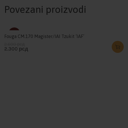
Povezani proizvodi
-12%
Fouga CM.170 Magister/IAI Tzukit ‘IAF’
2.600
рсд
2.300
рсд