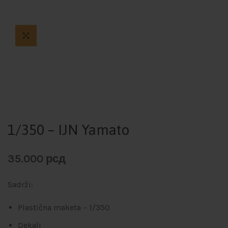
1/350 – IJN Yamato
35.000
рсд
Sadrži:
Plastična maketa – 1/350
Dekali