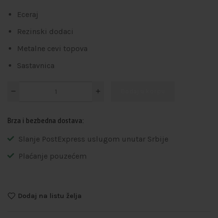
Eceraj
Rezinski dodaci
Metalne cevi topova
Sastavnica
Dodaj u korpu
Brza i bezbedna dostava:
Slanje PostExpress uslugom unutar Srbije
Plaćanje pouzećem
Dodaj na listu želja