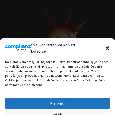
Ova web-stranica koristi
kolačiće
Da bismo Vam omogućili najbolje iskustvo, koristimo tehnologije kao što
su kolačići za čuvanje i/ili pristup informacijama sa uređaja. Davanjem
saglasnosti, dozvoljavate nam obradu podataka, uključujući Vaše
ponašanje pri pretraživanju i jedinstvene identifikatore na ovom sajtu.
+381641129145
Odbijanjem saglasnosti ili povlačenjem iste, neke funkcije i mogućnosti
sajta mogu biti ograničene.
info@flakhobby.com
Adresa: Paunova 24 - TC Banjica
Lokal 102, prvi sprat
Prihvati
Odbij