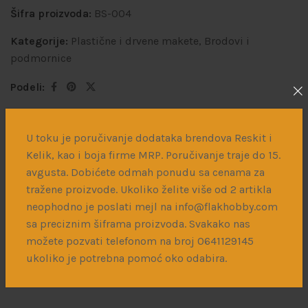
Šifra proizvoda:
BS-004
Kategorije:
Plastične i drvene makete
,
Brodovi i
podmornice
Podeli:
U toku je poručivanje dodataka brendova Reskit i
Dodatne informacije
Dostava
Kelik, kao i boja firme MRP. Poručivanje traje do 15.
avgusta. Dobićete odmah ponudu sa cenama za
tražene proizvode. Ukoliko želite više od 2 artikla
Border Model
BRAND
neophodno je poslati mejl na info@flakhobby.com
sa preciznim šiframa proizvoda. Svakako nas
Drugi svetski rat
PERIOD
možete pozvati telefonom na broj 0641129145
ukoliko je potrebna pomoć oko odabira.
1/350
RAZMERA