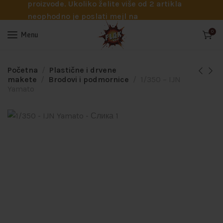
proizvode. Ukoliko želite više od 2 artikla
neophodno je poslati mejl na
info@flakhobby.com sa preciznim šiframa
0
Menu
proizvoda. Svakako nas možete pozvati
telefonom na broj 0641129145 ukoliko je
potrebna pomoć oko odabira.
Početna
Plastične i drvene
makete
Brodovi i podmornice
1/350 – IJN
Yamato