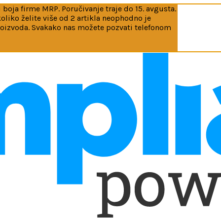
 boja firme MRP. Poručivanje traje do 15. avgusta.
iko želite više od 2 artikla neophodno je
roizvoda. Svakako nas možete pozvati telefonom