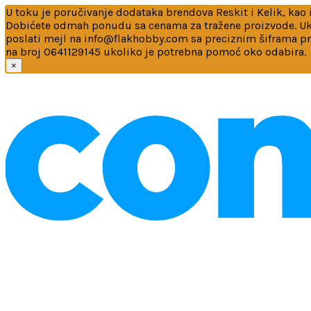
U toku je poručivanje dodataka brendova Reskit i Kelik, kao i
Dobićete odmah ponudu sa cenama za tražene proizvode. Ukol
poslati mejl na info@flakhobby.com sa preciznim šiframa p
na broj 0641129145 ukoliko je potrebna pomoć oko odabira.
×