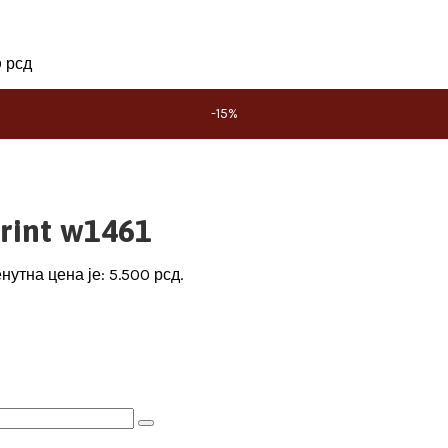
0
рсд
-15%
print w1461
нутна цена је: 5.500 рсд.