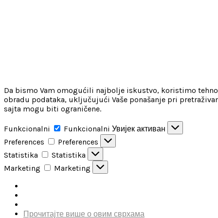
Da bismo Vam omogućili najbolje iskustvo, koristimo tehnolo
obradu podataka, uključujući Vaše ponašanje pri pretraživan
sajta mogu biti ograničene.
Funkcionalni
Funkcionalni
Увијек активан
Preferences
Preferences
Statistika
Statistika
Marketing
Marketing
Прочитајте више о овим сврхама