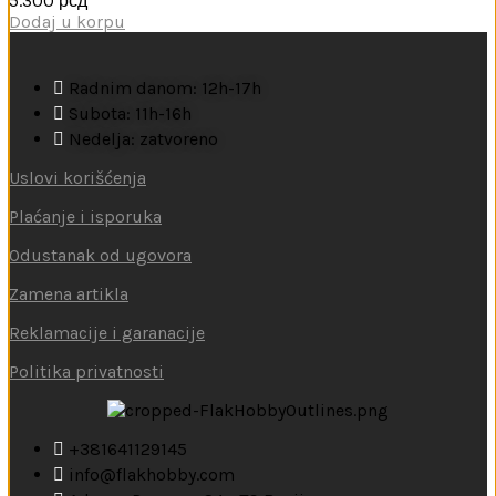
5.300
рсд
Dodaj u korpu
Radnim danom: 12h-17h
Subota: 11h-16h
Nedelja: zatvoreno
Uslovi korišćenja
Plaćanje i isporuka
Odustanak od ugovora
Zamena artikla
Reklamacije i garanacije
Politika privatnosti
+381641129145
info@flakhobby.com