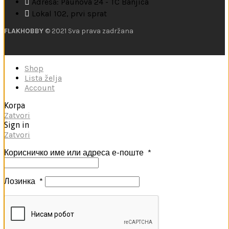
Adresa: Paunova 24 - TC Banjica
Lokal 102, prvi sprat
FLAKHOBBY
© 2021 Sva prava zadržana
Shop
Lista želja
Account
Korpa
Zatvori
Sign in
Zatvori
Корисничко име или адреса е-поште
*
Лозинка
*