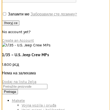
Запамти ме
Заборавили сте лозинку?
Улогуј се
No account yet?
Create an Account
1/35 – U.S. Jeep Crew MPs
1.800
рсд
Нема на залихама
Dodaj na listu želja
Pretraga
Makete
Vojna vozila i oruđa
Vojni avioni i helikopteri