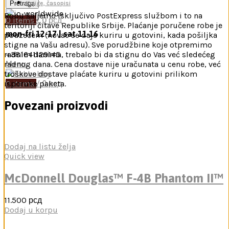
Pretraga
Knjige, časopisi
Robu šaljemo isključivo PostExpress službom i to na
0
items
/
0
рсд
teritoriji čitave Republike Srbije. Plaćanje poručene robe je
mon-fri 12-17 | sat 11-16
pouzećem (novac se daje kuriru u gotovini, kada pošiljka
stigne na Vašu adresu). Sve porudžbine koje otpremimo
+381641129145
radnim danima, trebalo bi da stignu do Vas već sledećeg
Menu
radnog dana. Cena dostave nije uračunata u cenu robe, već
troškove dostave plaćate kuriru u gotovini prilikom
0
items
/
0
рсд
isporuke paketa.
Povezani proizvodi
Dodaj na listu želja
Quick view
McDonnell Douglas™ F-4B Phantom II™
11.500
рсд
Dodaj u korpu