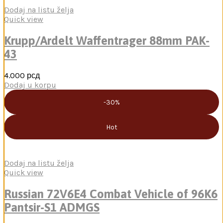
Dodaj na listu želja
Quick view
Krupp/Ardelt Waffentrager 88mm PAK-
43
4.000
рсд
Dodaj u korpu
-30%
Hot
Dodaj na listu želja
Quick view
Russian 72V6E4 Combat Vehicle of 96K6
Pantsir-S1 ADMGS