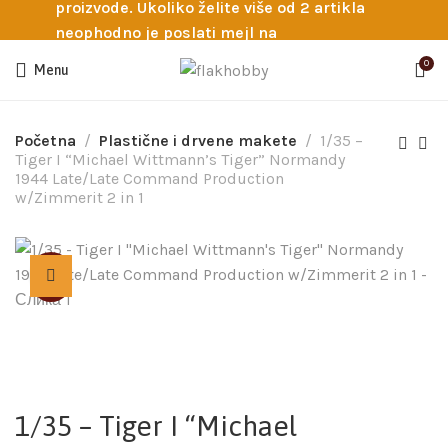
proizvode. Ukoliko želite više od 2 artikla
neophodno je poslati mejl na
info@flakhobby.com sa preciznim šiframa
0
Menu
proizvoda. Svakako nas možete pozvati
telefonom na broj 0641129145 ukoliko je
potrebna pomoć oko odabira.
Početna
Plastične i drvene makete
1/35 –
Tiger I “Michael Wittmann’s Tiger” Normandy
1944 Late/Late Command Production
w/Zimmerit 2 in 1
SOLD
1/35 – Tiger I “Michael