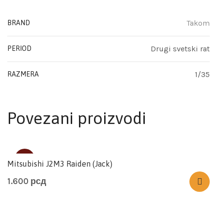
Takom
BRAND
Drugi svetski rat
PERIOD
1/35
RAZMERA
Povezani proizvodi
SOLD
Mitsubishi J2M3 Raiden (Jack)
1.600
рсд