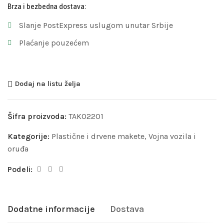
Brza i bezbedna dostava:
Slanje PostExpress uslugom unutar Srbije
Plaćanje pouzećem
Dodaj na listu želja
Šifra proizvoda:
TAKO2201
Kategorije:
Plastične i drvene makete
,
Vojna vozila i
oruđa
Podeli:
Dodatne informacije
Dostava