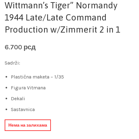
Wittmann’s Tiger” Normandy
1944 Late/Late Command
Production w/Zimmerit 2 in 1
6.700
рсд
Sadrži:
Plastična maketa – 1/35
Figura Vitmana
Dekali
Sastavnica
Нема на залихама