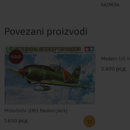
RAZMERA
Povezani proizvodi
SOLD
Modern U.S. I
2.800
рсд
Mitsubishi J2M3 Raiden (Jack)
1.600
рсд