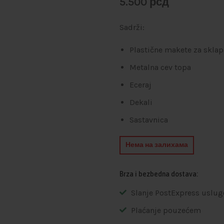
5.500
рсд
Sadrži:
Plastične makete za sklap
Metalna cev topa
Eceraj
Dekali
Sastavnica
Нема на залихама
Brza i bezbedna dostava:
Slanje PostExpress uslug
Plaćanje pouzećem