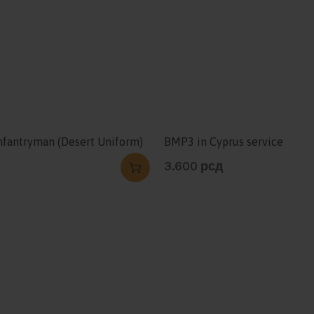
nfantryman (Desert Uniform)
BMP3 in Cyprus service
3.600
рсд