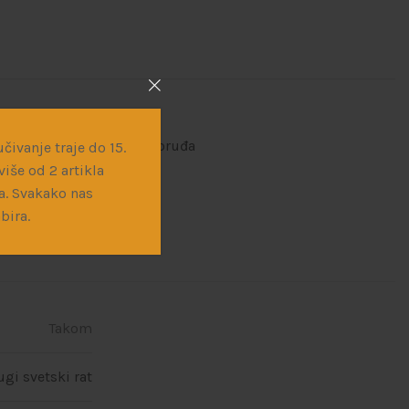
ne makete
,
Vojna vozila i oruđa
čivanje traje do 15.
iše od 2 artikla
a. Svakako nas
bira.
Takom
ugi svetski rat