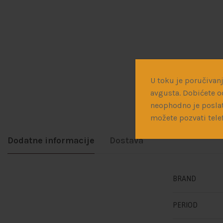
U toku je poručivanj
avgusta. Dobićete o
neophodno je poslat
možete pozvati tele
Dodatne informacije
Dostava
BRAND
PERIOD