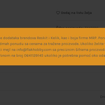
Dodaj na listu želja
Šifra proizvoda:
TAK2196
Kategorije:
Plastične i drve
e dodataka brendova Reskit i Kelik, kao i boja firme MRP. Poru
dmah ponudu sa cenama za tražene proizvode. Ukoliko želite v
Podeli:
i mejl na info@flakhobby.com sa preciznim šiframa proizvod
fonom na broj 0641129145 ukoliko je potrebna pomoć oko oda
Dr