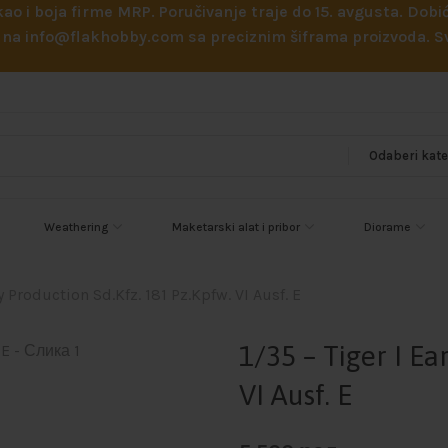
 kao i boja firme MRP. Poručivanje traje do 15. avgusta. D
ejl na info@flakhobby.com sa preciznim šiframa proizvoda.
Weathering
Maketarski alat i pribor
Diorame
ly Production Sd.Kfz. 181 Pz.Kpfw. VI Ausf. E
1/35 – Tiger I Ea
VI Ausf. E