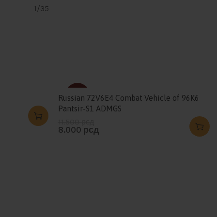
1/35
-30%
Russian 72V6E4 Combat Vehicle of 96K6
Pantsir-S1 ADMGS
11.500
рсд
HOT
8.000
рсд