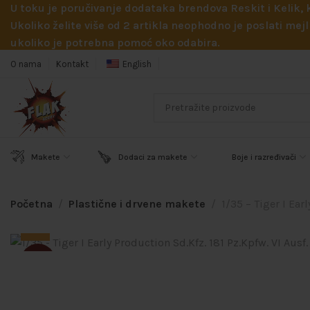
U toku je poručivanje dodataka brendova Reskit i Kelik,
Ukoliko želite više od 2 artikla neophodno je poslati m
ukoliko je potrebna pomoć oko odabira.
O nama
Kontakt
English
Makete
Dodaci za makete
Boje i razređivači
Početna
Plastične i drvene makete
1/35 – Tiger I Ear
SOLD