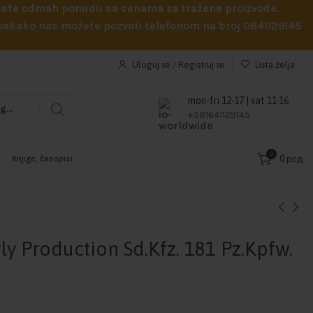
obićete odmah ponudu sa cenama za tražene proizvode.
 Svakako nas možete pozvati telefonom na broj 0641129145
Uloguj se / Registruj se
Lista želja
mon-fri 12-17 | sat 11-16
Odaberi kategoriju
+381641129145
0
0
рсд
Knjige, časopisi
rly Production Sd.Kfz. 181 Pz.Kpfw.