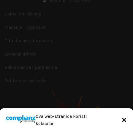
Nedelja: zatvoreno
Uslovi korišćenja
Plaćanje i isporuka
Odustanak od ugovora
Zamena artikla
Reklamacije i garanacije
Politika privatnosti
Ova web-stranica koristi
kolačiće