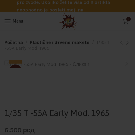
proizvode. Ukoliko želite više od 2 artikla
neophodno je poslati mejl na
info@flakhobby.com sa preciznim šiframa
0
Menu
proizvoda. Svakako nas možete pozvati
telefonom na broj 0641129145 ukoliko je
potrebna pomoć oko odabira.
Početna
Plastične i drvene makete
1/35 T
-55A Early Mod. 1965
SOLD
1/35 T -55A Early Mod. 1965
6.500
рсд