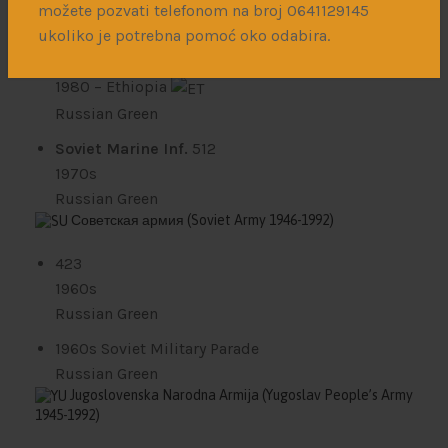
možete pozvati telefonom na broj 0641129145
47 and 1961-92)
ukoliko je potrebna pomoć oko odabira.
55 Marine Inf. Div. of Pacific fleet
116
1980
– Ethiopia
Russian Green
Soviet Marine Inf.
512
1970s
Russian Green
Советская армия
(Soviet Army 1946-1992)
423
1960s
Russian Green
1960s Soviet Military Parade
Russian Green
Jugoslovenska Narodna Armija
(Yugoslav People’s Army
1945-1992)