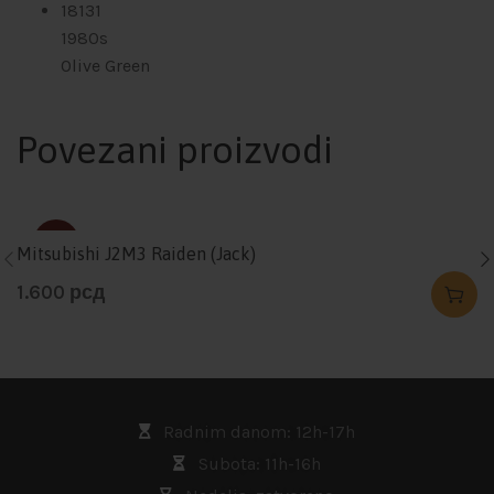
18131
1980s
Olive Green
Povezani proizvodi
SOLD
Mitsubishi J2M3 Raiden (Jack)
1.600
рсд
Radnim danom: 12h-17h
Subota: 11h-16h