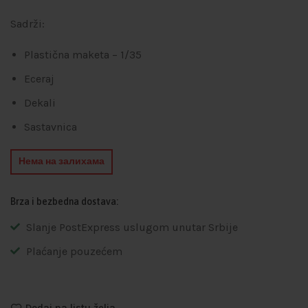
Sadrži:
Plastična maketa – 1/35
Eceraj
Dekali
Sastavnica
Нема на залихама
Brza i bezbedna dostava:
Slanje PostExpress uslugom unutar Srbije
Plaćanje pouzećem
Dodaj na listu želja