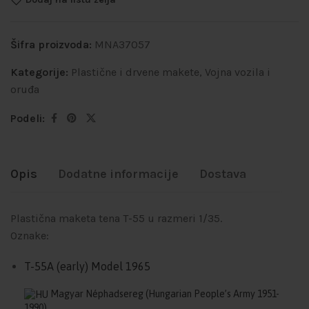
Šifra proizvoda:
MNA37057
Kategorije:
Plastične i drvene makete
,
Vojna vozila i
oruđa
Podeli:
Opis
Dodatne informacije
Dostava
Plastična maketa tena T-55 u razmeri 1/35.
Oznake:
T-55A (early) Model 1965
Magyar Néphadsereg
(Hungarian People’s Army 1951-
1990)