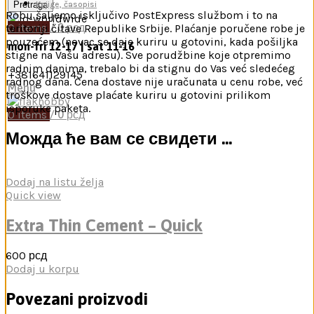
Pretraga
Knjige, časopisi
Robu šaljemo isključivo PostExpress službom i to na
0
items
/
0
рсд
teritoriji čitave Republike Srbije. Plaćanje poručene robe je
pouzećem (novac se daje kuriru u gotovini, kada pošiljka
mon-fri 12-17 | sat 11-16
stigne na Vašu adresu). Sve porudžbine koje otpremimo
radnim danima, trebalo bi da stignu do Vas već sledećeg
+381641129145
radnog dana. Cena dostave nije uračunata u cenu robe, već
Menu
troškove dostave plaćate kuriru u gotovini prilikom
isporuke paketa.
0
items
/
0
рсд
Можда ће вам се свидети …
Dodaj na listu želja
Quick view
Extra Thin Cement – Quick
600
рсд
Dodaj u korpu
Povezani proizvodi