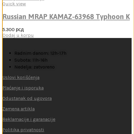
Quick view
Russian MRAP KAMAZ-63968 Typhoon K
5.300
рсд
Dodaj u korpu
Radnim danom: 12h-17h
Subota: 11h-16h
Nedelja: zatvoreno
Uslovi korišćenja
Plaćanje i isporuka
Odustanak od ugovora
Zamena artikla
Reklamacije i garanacije
Politika privatnosti