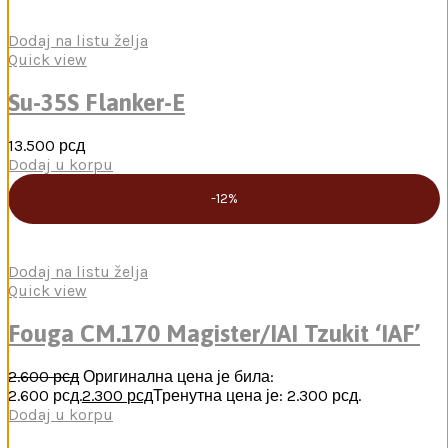
Dodaj na listu želja
Quick view
Su-35S Flanker-E
13.500
рсд
Dodaj u korpu
-12%
Dodaj na listu želja
Quick view
Fouga CM.170 Magister/IAI Tzukit ‘IAF’
2.600
рсд
Оригинална цена је била:
2.600 рсд.
2.300
рсд
Тренутна цена је: 2.300 рсд.
Dodaj u korpu