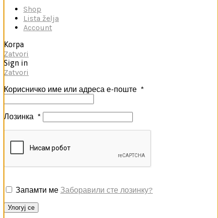
Shop
Lista želja
Account
Korpa
Zatvori
Sign in
Zatvori
Корисничко име или адреса е-поште
*
Лозинка
*
Запамти ме
Заборавили сте лозинку?
Улогуј се