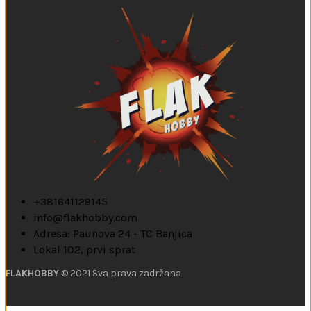
+381641129145
info@flakhobby.com
Adresa: Paunova 24 - TC Banjica
Lokal 102, prvi sprat
FLAKHOBBY
© 2021 Sva prava zadržana