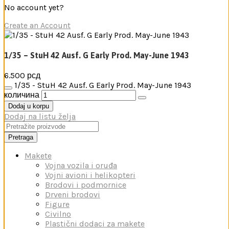
No account yet?
Create an Account
1/35 – StuH 42 Ausf. G Early Prod. May-June 1943
6.500
рсд
1/35 - StuH 42 Ausf. G Early Prod. May-June 1943
количина
Dodaj u korpu
Dodaj na listu želja
Pretraga
Makete
Vojna vozila i oruđa
Vojni avioni i helikopteri
Brodovi i podmornice
Drveni brodovi
Figure
Civilno
Plastični dodaci za makete