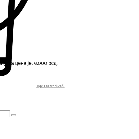
нутна цена је: 6.000 рсд.
Boje i razređivači