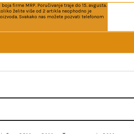
 boja firme MRP. Poručivanje traje do 15. avgusta.
iko želite više od 2 artikla neophodno je
roizvoda. Svakako nas možete pozvati telefonom
kao i boja firme MRP. Poručivanje traje do 15. avgusta. Do
jl na info@flakhobby.com sa preciznim šiframa proizvoda. 