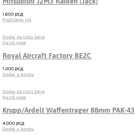
Mitsubishi J2M3 Raiden (Jack)
1.600
рсд
Pročitajte još
Dodaj na listu želja
Quick view
Royal Aircraft Factory BE2C
1.300
рсд
Dodaj u korpu
Dodaj na listu želja
Quick view
Krupp/Ardelt Waffentrager 88mm PAK-43
4.000
рсд
Dodaj u korpu