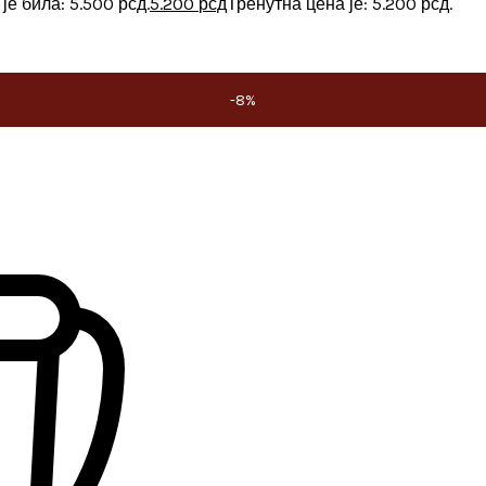
е била: 5.500 рсд.
5.200
рсд
Тренутна цена је: 5.200 рсд.
-8%