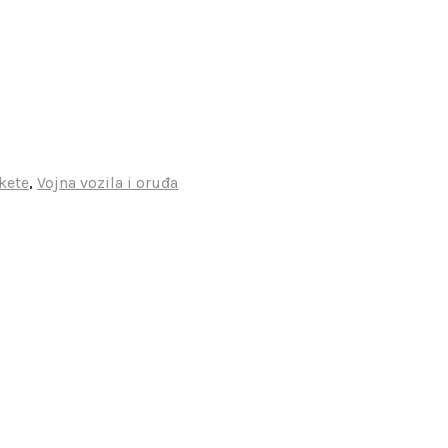
kete
,
Vojna vozila i oruđa