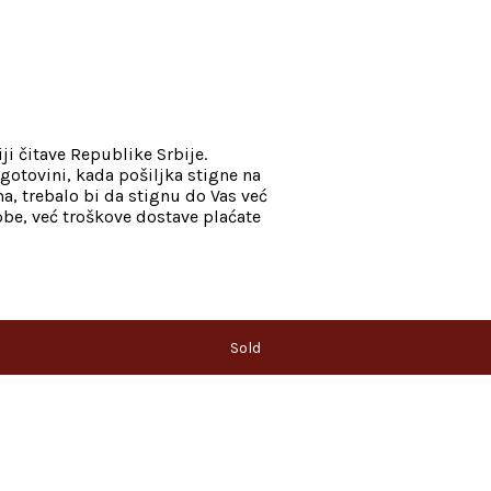
ji čitave Republike Srbije.
gotovini, kada pošiljka stigne na
, trebalo bi da stignu do Vas već
be, već troškove dostave plaćate
Sold