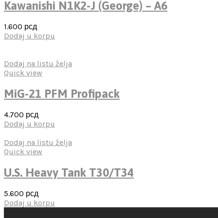
Kawanishi N1K2-J (George) – A6
1.600
рсд
Dodaj u korpu
Dodaj na listu želja
Quick view
MiG-21 PFM Profipack
4.700
рсд
Dodaj u korpu
Dodaj na listu želja
Quick view
U.S. Heavy Tank T30/T34
5.600
рсд
Dodaj u korpu