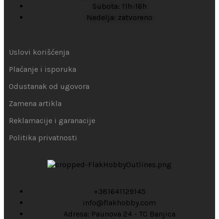
Subota: 11h-16h
Nedelja: zatvoreno
Uslovi korišćenja
Plaćanje i isporuka
Odustanak od ugovora
Zamena artikla
Reklamacije i garanacije
Politika privatnosti
+381641129145
info@flakhobby.com
Adresa: Paunova 24 - TC Banjica