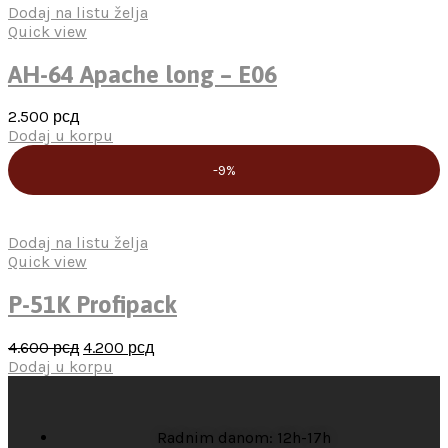
Dodaj na listu želja
Quick view
AH-64 Apache long – E06
2.500
рсд
Dodaj u korpu
-9%
Dodaj na listu želja
Quick view
P-51K Profipack
4.600
рсд
4.200
рсд
Dodaj u korpu
Radnim danom: 12h-17h