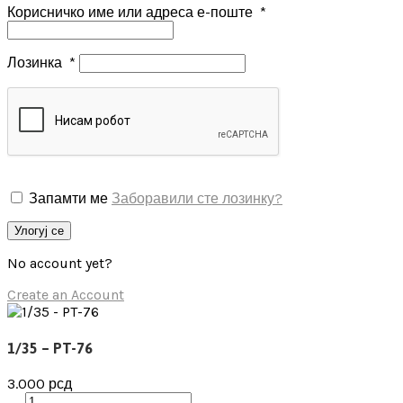
Корисничко име или адреса е-поште
*
Лозинка
*
Запамти ме
Заборавили сте лозинку?
Улогуј се
No account yet?
Create an Account
1/35 – PT-76
3.000
рсд