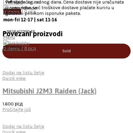
već sledećeg radnog dana. Cena dostave nije uračunata
Pretraga
Knjige, časopisi
u cenu robe, već troškove dostave plaćate kuriru u
0
items
/
0
рсд
gotovini prilikom isporuke paketa.
mon-fri 12-17 | sat 11-16
+381641129145
Povezani proizvodi
Menu
0
items
/
0
рсд
Sold
Dodaj na listu želja
Quick view
Mitsubishi J2M3 Raiden (Jack)
1.600
рсд
Pročitajte još
Dodaj na listu želja
Quick view