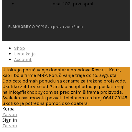
Lokal 102, prvi sprat
FLAKHOBBY
© 2021 Sva prava zadržana
Shop
Lista želja
Account
U toku je poručivanje dodataka brendova Reskit i Kelik,
kao i boja firme MRP. Poručivanje traje do 15. avgusta.
Dobićete odmah ponudu sa cenama za tražene proizvode.
Ukoliko želite više od 2 artikla neophodno je poslati mejl
na info@flakhobby.com sa preciznim šiframa proizvoda.
Svakako nas možete pozvati telefonom na broj 0641129145
ukoliko je potrebna pomoć oko odabira.
Korpa
Zatvori
Sign in
Zatvori