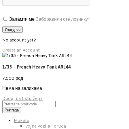
Запамти ме
Заборавили сте лозинку?
Улогуј се
No account yet?
Create an Account
1/35 – French Heavy Tank ARL44
7.000
рсд
Нема на залихама
Dodaj na listu želja
Pretraga
Makete
Vojna vozila i oruđa