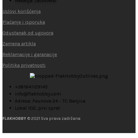
Nedelja: zatvoreno
Uslovi korišćenja
Plaćanje i isporuka
Odustanak od ugovora
Zamena artikla
Reklamacije i garanacije
Politika privatnosti
+381641129145
info@flakhobby.com
Adresa: Paunova 24 - TC Banjica
Lokal 102, prvi sprat
FLAKHOBBY
© 2021 Sva prava zadržana