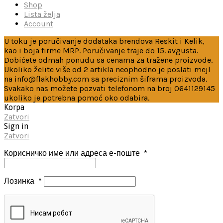
Shop
Lista želja
Account
U toku je poručivanje dodataka brendova Reskit i Kelik,
kao i boja firme MRP. Poručivanje traje do 15. avgusta.
Dobićete odmah ponudu sa cenama za tražene proizvode.
Ukoliko želite više od 2 artikla neophodno je poslati mejl
na info@flakhobby.com sa preciznim šiframa proizvoda.
Svakako nas možete pozvati telefonom na broj 0641129145
ukoliko je potrebna pomoć oko odabira.
Korpa
Zatvori
Sign in
Zatvori
Корисничко име или адреса е-поште
*
Лозинка
*