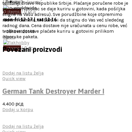
Pretraga
Knjige, časopisi
teritoriji čitave Republike Srbije. Plaćanje poručene robe je
pouzećem (novac se daje kuriru u gotovini, kada pošiljka
0
items
/
0
рсд
stigne na Vašu adresu). Sve porudžbine koje otpremimo
mon-fri 12-17 | sat 11-16
radnim danima, trebalo bi da stignu do Vas već sledećeg
radnog dana. Cena dostave nije uračunata u cenu robe, već
troškove dostave plaćate kuriru u gotovini prilikom
+381641129145
isporuke paketa.
Menu
Povezani proizvodi
0
items
/
0
рсд
Dodaj na listu želja
Quick view
German Tank Destroyer Marder I
4.400
рсд
Dodaj u korpu
Dodaj na listu želja
Quick view