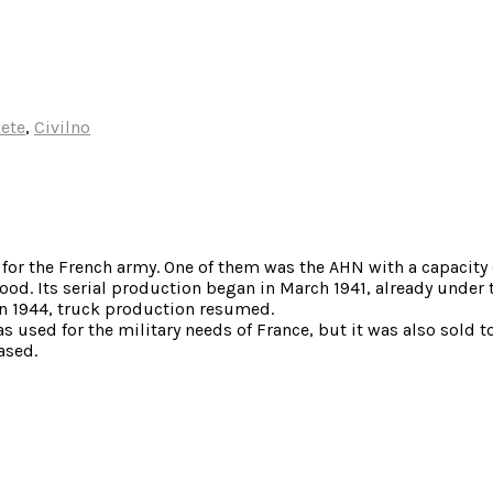
kete
,
Civilno
or the French army. One of them was the AHN with a capacity of
 hood. Its serial production began in March 1941, already unde
 in 1944, truck production resumed.
s used for the military needs of France, but it was also sold t
ased.