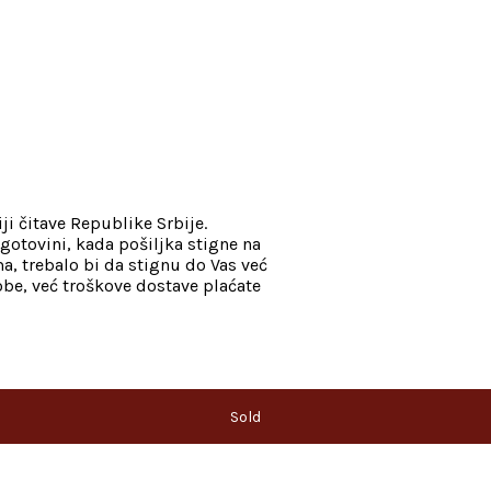
ji čitave Republike Srbije.
gotovini, kada pošiljka stigne na
, trebalo bi da stignu do Vas već
be, već troškove dostave plaćate
Sold