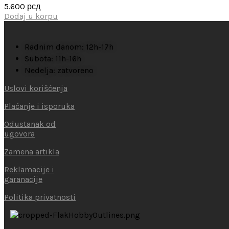
5.600
рсд
Dodaj u korpu
Radnim danom: 12h-17h
Subota: 11h-16h
Nedelja: zatvoreno
Uslovi korišćenja
Plaćanje i isporuka
Odustanak od
ugovora
Zamena artikla
Reklamacije i
garanacije
Politika privatnosti