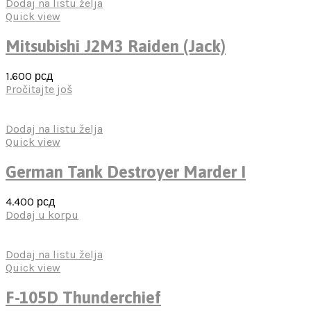
Dodaj na listu želja
Quick view
Mitsubishi J2M3 Raiden (Jack)
1.600
рсд
Pročitajte još
Dodaj na listu želja
Quick view
German Tank Destroyer Marder I
4.400
рсд
Dodaj u korpu
Dodaj na listu želja
Quick view
F-105D Thunderchief