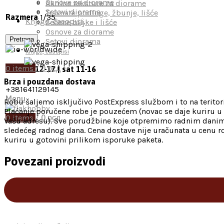
Osnove za diorame
Akrilne teksture za diorame
Setovi diorama
Travnate podloge, žbunje, lišće
Razmera
1/35
Knjige, časopisi,
Sečene biljke i lišće
Osnove za diorame
Pretraga
Setovi diorama
Knjige, časopisi
0
items
/
0
рсд
mon-fri 12-17 | sat 11-16
Brza i pouzdana dostava
+381641129145
Menu
Robu šaljemo isključivo PostExpress službom i to na teritori
Plaćanje poručene robe je pouzećem (novac se daje kuriru u 
0
items
/
0
рсд
Vašu adresu). Sve porudžbine koje otpremimo radnim danima
sledećeg radnog dana. Cena dostave nije uračunata u cenu ro
kuriru u gotovini prilikom isporuke paketa.
Povezani proizvodi