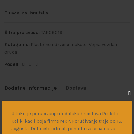
Dodaj na listu želja
Šifra proizvoda:
TAKO8016
Kategorije:
Plastične i drvene makete
,
Vojna vozila i
oruđa
Podeli:
Dodatne informacije
Dostava
Takom
BRAND
U toku je poručivanje dodataka brendova Reskit i
Kelik, kao i boja firme MRP. Poručivanje traje do 15.
Drugi svetski rat
PERIOD
avgusta. Dobićete odmah ponudu sa cenama za