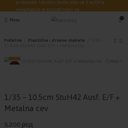
proizvode. Ukoliko želite više od 2 artikla
neophodno je poslati mejl na
info@flakhobby.com sa preciznim šiframa
0
Menu
proizvoda. Svakako nas možete pozvati
telefonom na broj 0641129145 ukoliko je
potrebna pomoć oko odabira.
Početna
Plastične i drvene makete
1/35 –
10.5cm StuH42 Ausf. E/F + Metalna cev
SOLD
1/35 – 10.5cm StuH42 Ausf. E/F +
Metalna cev
5.200
рсд