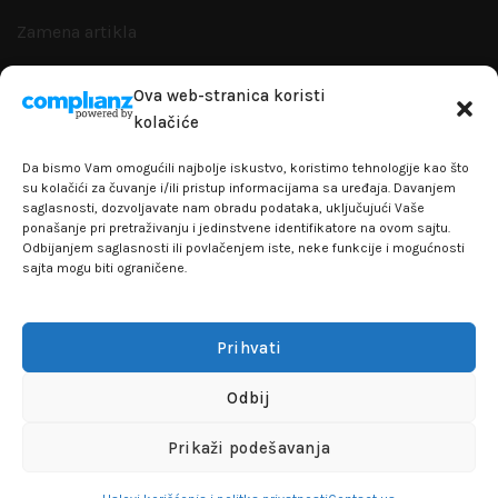
Zamena artikla
Reklamacije i garanacije
Ova web-stranica koristi
kolačiće
Politika privatnosti
Da bismo Vam omogućili najbolje iskustvo, koristimo tehnologije kao što
su kolačići za čuvanje i/ili pristup informacijama sa uređaja. Davanjem
saglasnosti, dozvoljavate nam obradu podataka, uključujući Vaše
ponašanje pri pretraživanju i jedinstvene identifikatore na ovom sajtu.
+381641129145
Odbijanjem saglasnosti ili povlačenjem iste, neke funkcije i mogućnosti
sajta mogu biti ograničene.
info@flakhobby.com
Adresa: Paunova 24 - TC Banjica
Prihvati
Lokal 102, prvi sprat
Odbij
FLAKHOBBY
© 2021 Sva prava zadržana
Prikaži podešavanja