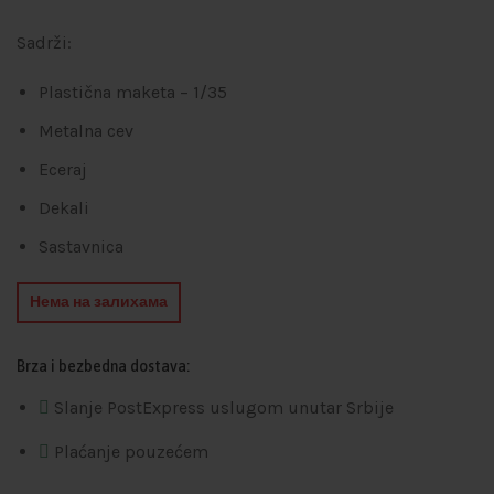
Sadrži:
Plastična maketa – 1/35
Metalna cev
Eceraj
Dekali
Sastavnica
Нема на залихама
Brza i bezbedna dostava:
Slanje PostExpress uslugom unutar Srbije
Plaćanje pouzećem