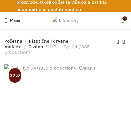
proizvode. Ukoliko želite više od 2 artikla
neophodno je poslati mejl na
info@flakhobby.com sa preciznim šiframa
0
Menu
proizvoda. Svakako nas možete pozvati
telefonom na broj 0641129145 ukoliko je
potrebna pomoć oko odabira.
Početna
Plastične i drvene
makete
Civilno
1/24 – Typ G4 (1935
production)
SOLD